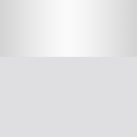
חשוב לדעת
על האיגוד
ההסתדרות הרפואית בישראל
אפליקציית האיגוד
צרו קשר
סיסמה לאתר ולאפליקציה
תנאי שימוש
מבחר כלים לרופא
תרשים זרימה: סינון שמיעה על-פי הנחיות משרד הבריאות
עקומות גדילה
צהבת יילודים
קטטר טבורי
The New Ballard Score
יעוץ משפטי בנושא הכנה של תרופות על ידי אחיות בפגייה