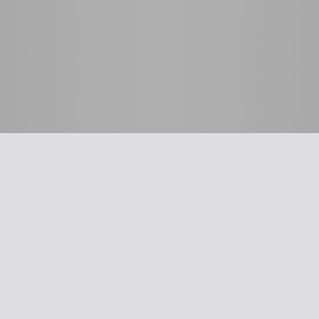
 לרופא
כלים שימושיים
סינון שמיעה על-פי הנחיות
תשלום דמי חבר
ת
עדכון פרטים
דיווח על אלימות
דיווח על שיימינג
ייעוץ משפטי
The New Ba
אינדקס הרופאים