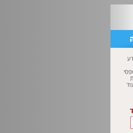
דע
פסי
ת
וד
ד