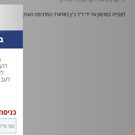
לצפייה בסרטון על ידי ד"ר ג'ין באלארד המדגימה הערכת גיל ההריון
ב
ח
להת
לצ
לעבו
כניסה