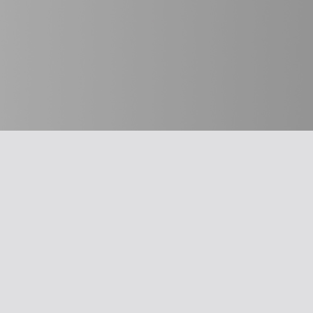
חשוב לדעת
מבחר כלים
על האיגוד
תרשים זרימה: 
משרד הבריאו
ההסתדרות הרפואית בישראל
עקומות גדילה
אפליקציית האיגוד
צהבת יילודים
צרו קשר
קטטר טבורי
סיסמה לאתר ולאפליקציה
llard Score
תנאי שימוש