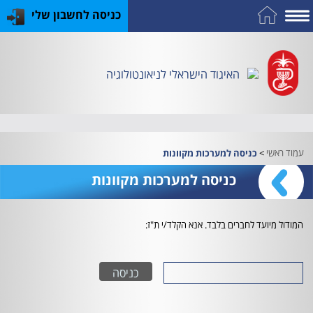
כניסה לחשבון שלי
על
כח
כנס
כלים
פרסומי
התמחות
אדם
האיגוד
האיגוד
האיגוד
במקצוע
שימושיים
האיגוד הישראלי לניאונטולוגיה
וציוד
עמוד ראשי
>
כניסה למערכות מקוונות
כניסה למערכות מקוונות
המודול מיועד לחברים בלבד. אנא הקלד/י ת"ז: