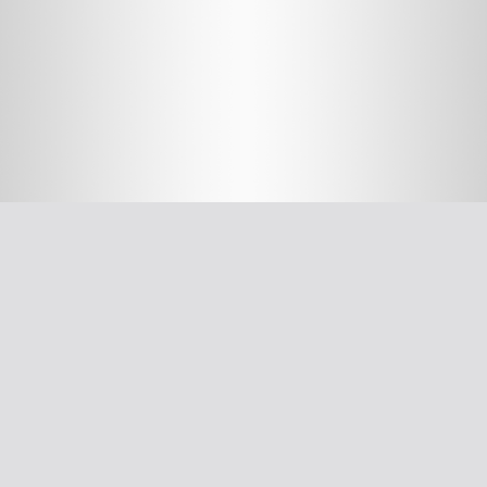
חשוב לדעת
על האיגוד
ההסתדרות הרפואית בישראל
אפליקציית האיגוד
צרו קשר
סיסמה לאתר ולאפליקציה
תנאי שימוש
מבחר כלים לרופא
תרשים זרימה: סינון שמיעה על-פי הנחיות משרד הבריאות
עקומות גדילה
צהבת יילודים
קטטר טבורי
The New Ballard Score
יעוץ משפטי בנושא הכנה של תרופות על ידי אחיות בפגייה