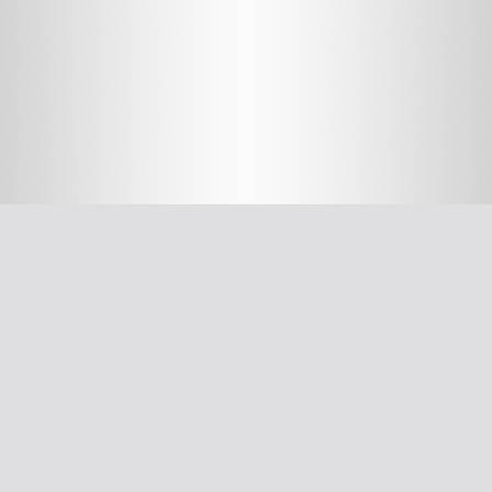
חשוב לדעת
על האיגוד
ההסתדרות הרפואית בישראל
אפליקציית האיגוד
צרו קשר
סיסמה לאתר ולאפליקציה
תנאי שימוש
מבחר כלים לרופא
תרשים זרימה: סינון שמיעה על-פי הנחיות משרד הבריאות
עקומות גדילה
צהבת יילודים
קטטר טבורי
The New Ballard Score
יעוץ משפטי בנושא הכנה של תרופות על ידי אחיות בפגייה