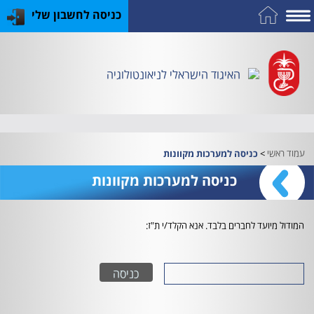
כניסה לחשבון שלי
על
כח
כנס
כלים
פרסומי
התמחות
אדם
האיגוד
האיגוד
האיגוד
במקצוע
שימושיים
האיגוד הישראלי לניאונטולוגיה
וציוד
עמוד ראשי
>
כניסה למערכות מקוונות
כניסה למערכות מקוונות
המודול מיועד לחברים בלבד. אנא הקלד/י ת"ז: