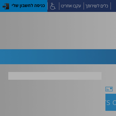
כלים לשירותך
עקבו אחרינו
כניסה לחשבון שלי
wth during the first six years o