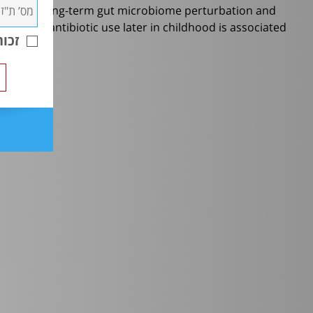
ed with a long-term gut microbiome perturbation and
life while antibiotic use later in childhood is associated
זכו