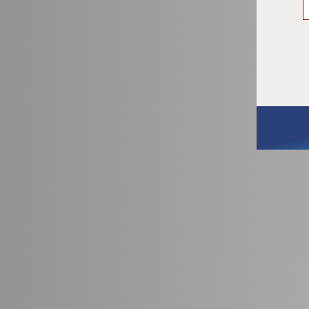
Thus,
may r
with