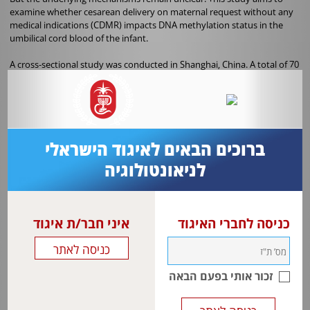
examine whether cesarean delivery on maternal request without any
medical indications (CDMR) impacts DNA methylation status in the
umbilical cord blood of the infant.
A cross-sectional study was conducted in Shanghai, China. A total of 70
CDMR and 70 vaginal deliveries (VD) were recruited in 2012.
The cord blood DNA methylation status was measured in 30 CDMR
and 30 VD newborns using Illumina Infinium Human Methylation 450
K BeadChip. To validate the results, the cord blood DNA methylation
status was measured in another 40 CDMR and 40 VD newborns using
ברוכים הבאים לאיגוד הישראלי
targeted bisulfite sequencing assay.
לניאונטולוגיה
A total of 497 CpG sites from 40 genes were included in the analysis.
כניסה לחברי האיגוד
איני חבר/ת איגוד
זכור אותי בפעם הבאה