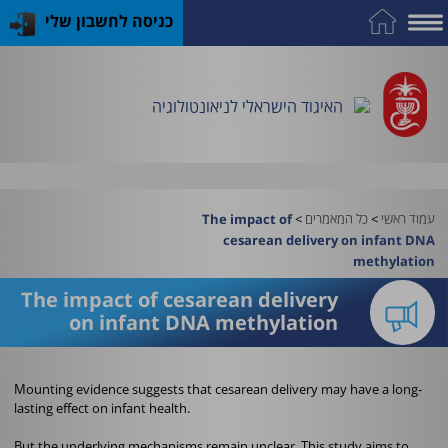
כניסה לחשבון שלי
על
כח
כנס
כלים
פרסומי
התמחות
אדם
האיגוד
האיגוד
האיגוד
במקצוע
שימושיים
האיגוד הישראלי לניאונטולוגיה
וציוד
עמוד ראשי
>
כל המאמרים
>
The impact of
cesarean delivery on infant DNA
methylation
The impact of cesarean delivery
on infant DNA methylation
Mounting evidence suggests that cesarean delivery may have a long-
lasting effect on infant health.
But the underlying mechanisms remain unclear. This study aims to