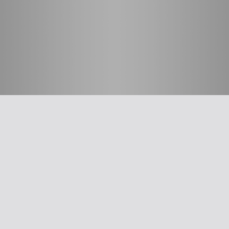
חשוב לדעת
על האיגוד
ההסתדרות הרפואית בישראל
אפליקציית האיגוד
צרו קשר
סיסמה לאתר ולאפליקציה
תנאי שימוש
מבחר כלים לרופא
תרשים זרימה: סינון שמיעה על-פי הנחיות משרד הבריאות
עקומות גדילה
צהבת יילודים
קטטר טבורי
The New Ballard Score
יעוץ משפטי בנושא הכנה של תרופות על ידי אחיות בפגייה