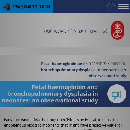
כניסה לחשבון שלי
על
כח
כנס
כלים
פרסומי
התמחות
אדם
האיגוד
האיגוד
האיגוד
במקצוע
שימושיים
האיגוד הישראלי לניאונטולוגיה
וציוד
עמוד ראשי
>
כל המאמרים
>
Fetal haemoglobin and
bronchopulmonary dysplasia in neonates: an
observational study
Fetal haemoglobin and
bronchopulmonary dysplasia in
neonates: an observational study
Early decrease in fetal haemoglobin (HbF) is an indicator of loss of
endogenous blood components that might have predictive value for