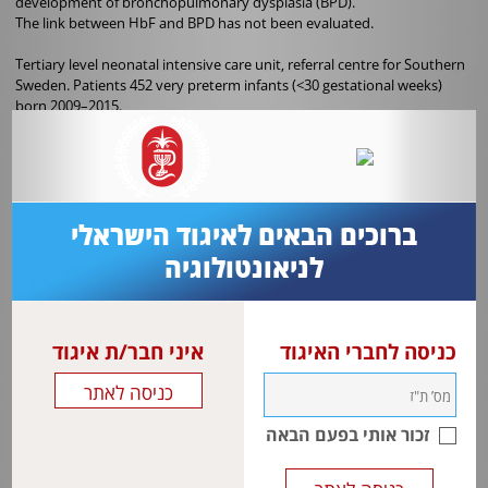
development of bronchopulmonary dysplasia (BPD).
The link between HbF and BPD has not been evaluated.
Tertiary level neonatal intensive care unit, referral centre for Southern
Sweden. Patients 452 very preterm infants (<30 gestational weeks)
born 2009–2015.
measures Mean HbF, haemoglobin (Hb) and partial oxygen pressure
(PaO2) levels calculated from 11 861 arterial blood gas analyses
postnatal week 1.
Relationship between HbF (%) and BPD (requirement of supplemental
ברוכים הבאים לאיגוד הישראלי
oxygen at 36 weeks’ postmenstrual age) and the modifying influence
לניאונטולוגיה
of PaO2 (kPa) and total Hb (g/L) was evaluated.
כניסה לחברי האיגוד
איני חבר/ת איגוד
זכור אותי בפעם הבאה