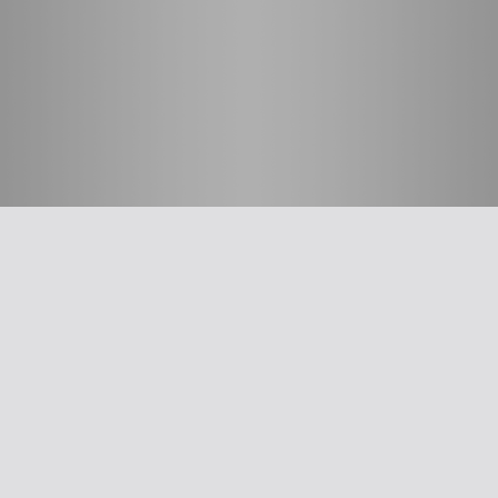
חשוב לדעת
על האיגוד
ההסתדרות הרפואית בישראל
אפליקציית האיגוד
צרו קשר
סיסמה לאתר ולאפליקציה
תנאי שימוש
מבחר כלים לרופא
תרשים זרימה: סינון שמיעה על-פי הנחיות משרד הבריאות
עקומות גדילה
צהבת יילודים
קטטר טבורי
The New Ballard Score
יעוץ משפטי בנושא הכנה של תרופות על ידי אחיות בפגייה