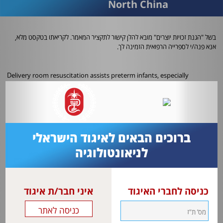
North China
בשל "הגנת זכויות יוצרים" מובא להלן קישור לתקציר המאמר. לקריאתו בטקסט מלא,
אנא פנה/י לספרייה הרפואית הזמינה לך.
Delivery room resuscitation assists preterm infants, especially
extremely preterm infants (EPI) and extremely low birth weight infants
(ELBWI), in breathing support, while it potentially exerts a negative
impact on the lungs and outcomes of preterm infants.
This study aimed to assess delivery room resuscitation and discharge
outcomes of EPI and ELBWI in China.
ברוכים הבאים לאיגוד הישראלי
The clinical data of EPI (gestational age [GA] <28 weeks) and ELBWI
לניאונטולוגיה
(birth weight [BW] <1000 g), admitted within 72 h of birth in 33
neonatal intensive care units from five provinces and cities in North
China between 2017 and 2018, were analyzed.
כניסה לחברי האיגוד
איני חבר/ת איגוד
The primary outcomes were delivery room resuscitation and risk
factors for delivery room intubation (DRI). The secondary outcomes
were survival rates, incidence of bronchopulmonary dysplasia (BPD),