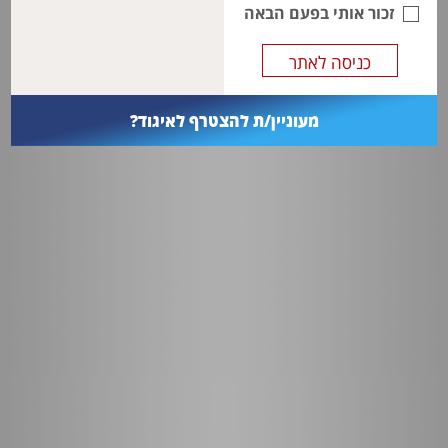
and risk factors for BPD.
זכור אותי בפעם הבאה
מעוניין/ת להצטרף לאיגוד?