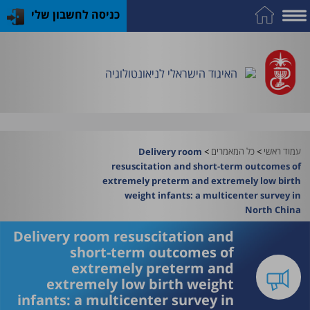
כניסה לחשבון שלי
על
כח
כנס
כלים
פרסומי
התמחות
אדם
האיגוד
האיגוד
האיגוד
במקצוע
שימושיים
האיגוד הישראלי לניאונטולוגיה
וציוד
עמוד ראשי
>
כל המאמרים
>
Delivery room
resuscitation and short-term outcomes of
extremely preterm and extremely low birth
weight infants: a multicenter survey in
North China
Delivery room resuscitation and
short-term outcomes of
extremely preterm and
extremely low birth weight
infants: a multicenter survey in