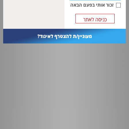
effects model was used for data synthesis.
זכור אותי בפעם הבאה
מעוניין/ת להצטרף לאיגוד?