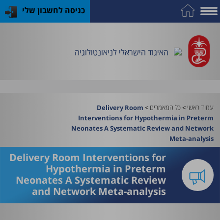
כניסה לחשבון שלי
על
כח
כנס
כלים
פרסומי
התמחות
אדם
האיגוד
האיגוד
האיגוד
במקצוע
שימושיים
האיגוד הישראלי לניאונטולוגיה
וציוד
עמוד ראשי
>
כל המאמרים
>
Delivery Room
Interventions for Hypothermia in Preterm
Neonates A Systematic Review and Network
Meta-analysis
Delivery Room Interventions for
Hypothermia in Preterm
Neonates A Systematic Review
and Network Meta-analysis