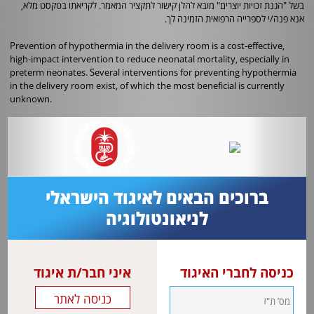
בשל "הגנת זכויות יוצרים" מובא להלן קישור לתקציר המאמר. לקריאתו בטקסט מלא,
אנא פנה/י לספרייה הרפואית הזמינה לך.
Prevention of hypothermia in the delivery room is a cost-effective,
high-impact intervention to reduce neonatal mortality, especially in
preterm neonates. Several interventions for preventing hypothermia
in the delivery room exist, of which the most beneficial is currently
unknown.
We identify the delivery room thermal care intervention that can best
reduce neonatal hypothermia and improve clinical outcomes for
preterm neonates born at 36 weeks’ gestation or less.
MEDLINE, the Cochrane Central Register of Controlled Trials, Embase,
and CINAHL databases were searched from inception to November 5,
ברוכים הבאים לאיגוד הישראלי
2020.
לניאונטולוגיה
Randomized and quasi-randomized clinical trials of thermal care
interventions in the delivery room for preterm neonates were
included. Peer-reviewed abstracts and studies published in non–
English language were also included.
כניסה לחברי האיגוד
איני חבר/ת איגוד
Data from the included trials were extracted in duplicate using a
structured proforma. A network meta-analysis with bayesian random-