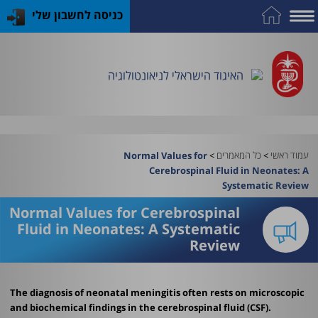
כניסה לחשבון שלי
על
כח
כנס
כלים
פרסומי
התמחות
אדם
האיגוד
האיגוד
האיגוד
במקצוע
שימושיים
האיגוד הישראלי לניאונטולוגיה
וציוד
עמוד ראשי
>
כל המאמרים
>
Normal Values for
Cerebrospinal Fluid in Neonates: A
Systematic Review
Normal Values for Cerebrospinal
Fluid in Neonates: A Systematic
Review
The diagnosis of neonatal meningitis often rests on microscopic
and biochemical findings in the cerebrospinal fluid (CSF).