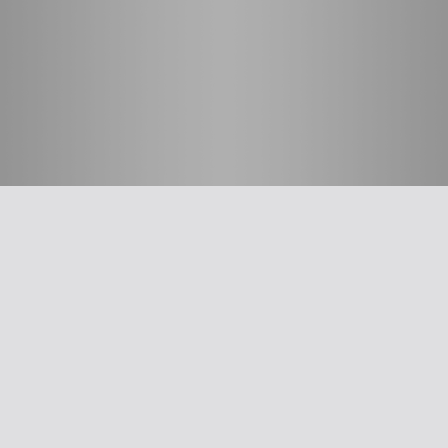
חשוב לדעת
על האיגוד
ההסתדרות הרפואית בישראל
אפליקציית האיגוד
צרו קשר
סיסמה לאתר ולאפליקציה
תנאי שימוש
מבחר כלים לרופא
תרשים זרימה: סינון שמיעה על-פי הנחיות משרד הבריאות
עקומות גדילה
צהבת יילודים
קטטר טבורי
The New Ballard Score
יעוץ משפטי בנושא הכנה של תרופות על ידי אחיות בפגייה