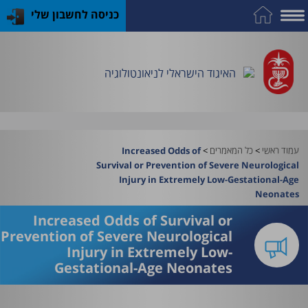
כניסה לחשבון שלי
על
כח
כנס
כלים
פרסומי
התמחות
אדם
האיגוד
האיגוד
האיגוד
במקצוע
שימושיים
האיגוד הישראלי לניאונטולוגיה
וציוד
עמוד ראשי
>
כל המאמרים
>
Increased Odds of
Survival or Prevention of Severe Neurological
Injury in Extremely Low-Gestational-Age
Neonates
Increased Odds of Survival or
Prevention of Severe Neurological
Injury in Extremely Low-
Gestational-Age Neonates