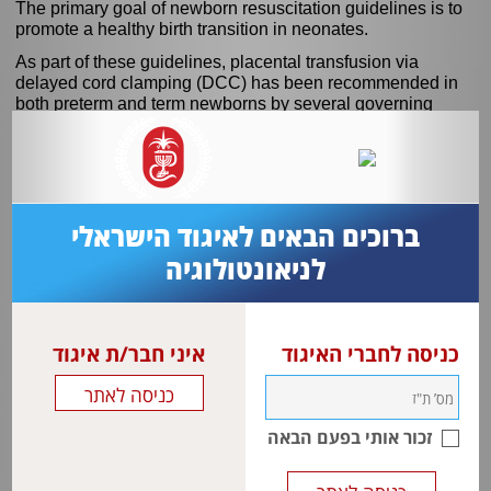
The primary goal of newborn resuscitation guidelines is to
promote a healthy birth transition in neonates.
As part of these guidelines, placental transfusion via
delayed cord clamping (DCC) has been recommended in
both preterm and term newborns by several governing
organizations.
Despite DCC being one of the most studied aspects of
newborn resuscitation guidelines, debate regarding the
ideal approach and a general reluctance to perform DCC in
the most premature patients remain.
ברוכים הבאים לאיגוד הישראלי
לניאונטולוגיה
כניסה לחברי האיגוד
איני חבר/ת איגוד
זכור אותי בפעם הבאה