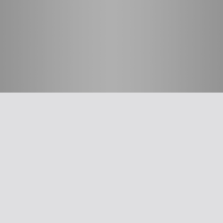
חשוב לדעת
על האיגוד
ההסתדרות הרפואית בישראל
אפליקציית האיגוד
צרו קשר
סיסמה לאתר ולאפליקציה
תנאי שימוש
מבחר כלים לרופא
תרשים זרימה: סינון שמיעה על-פי הנחיות משרד הבריאות
עקומות גדילה
צהבת יילודים
קטטר טבורי
The New Ballard Score
יעוץ משפטי בנושא הכנה של תרופות על ידי אחיות בפגייה