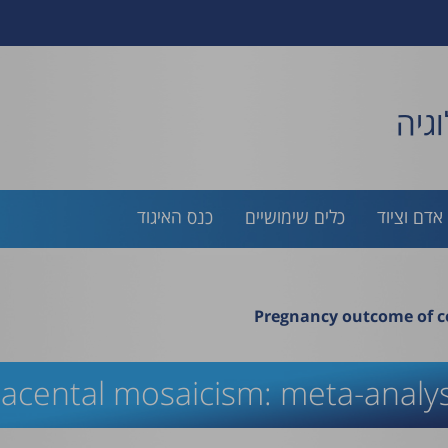
גיה
אדם וציוד
כלים שימושיים
כנס האיגוד
Pregnancy outcome of c
cental mosaicism: meta-analysi