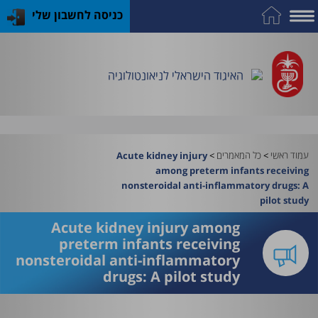
כניסה לחשבון שלי
על
כח
כנס
כלים
פרסומי
התמחות
אדם
האיגוד
האיגוד
האיגוד
במקצוע
שימושיים
האיגוד הישראלי לניאונטולוגיה
וציוד
עמוד ראשי
>
כל המאמרים
>
Acute kidney injury
among preterm infants receiving
nonsteroidal anti-inflammatory drugs: A
pilot study
Acute kidney injury among
preterm infants receiving
nonsteroidal anti-inflammatory
drugs: A pilot study