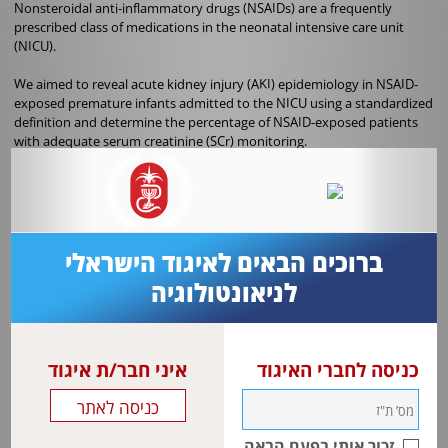
Nonsteroidal anti-inflammatory drugs (NSAIDs) are a frequently
prescribed class of medications in the neonatal intensive care unit
(NICU).
We aimed to reveal acute kidney injury (AKI) epidemiology in NSAID-
exposed premature infants admitted to the NICU using a standardized
definition and determine the percentage of NSAID-exposed patients
with adequate serum creatinine (SCr) monitoring
.
This retrospective study compared infants born at ≤34 weeks
gestational age who received NSAID for intraventricular hemorrhage
prophylaxis (prophylaxis group) or symptomatic treatment for patent
ductus arteriosus (PDA; treatment group) between January and
December 2014 at a tertiary NICU.
ברוכים הבאים לאיגוד הישראלי
לניאונטולוגיה
All available SCr and 12-h urine output (UO) values were recorded from
admission until day seven post-NSAID exposure.
AKI incidence was determined using the neonatal modified Kidney
Disease Improving Global Outcomes classification, defined as an
כניסה לחברי האיגוד
איני חבר/ת איגוד
increase in SCr (i.e., 1.5 fold rise from previous SCr measurement within
seven days or 26.5 mmol/L increase within 48 h) or UO < 1 mL/kg/hour,
excluding the first 24 h of life.
זכור אותי בפעם הבאה