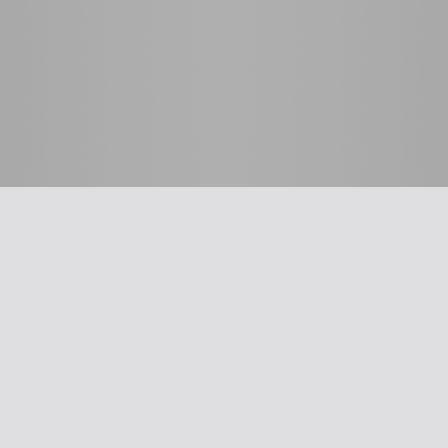
 לרופא
כלים שימושיים
סינון שמיעה על-פי הנחיות
תשלום דמי חבר
ת
עדכון פרטים
דיווח על אלימות
דיווח על שיימינג
ייעוץ משפטי
The New Ba
אינדקס הרופאים