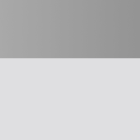
חשוב לדעת
מבחר כלים
על האיגוד
תרשים זרימה: 
משרד הבריאו
ההסתדרות הרפואית בישראל
עקומות גדילה
אפליקציית האיגוד
צהבת יילודים
צרו קשר
קטטר טבורי
סיסמה לאתר ולאפליקציה
llard Score
תנאי שימוש