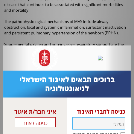
disease that continues to be associated with significant morbidities
and mortality.
The pathophysiological mechanisms of MAS include airway
obstruction, local and systemic inflammation, surfactant inactivation
and persistent pulmonary hypertension of the newborn (PPHN).
Supplemental oxygen and non-invasive respiratory support are the
main therapies for many patients. The management of the patients
requiring invasive mechanical ventilation could be challenging because
of the combination of atelectasis and air trapping.
While studies have explored various ventilatory modalities, evidence
to date does not clearly support any singular modality as superior.
ברוכים הבאים לאיגוד הישראלי
לניאונטולוגיה
Patient’s pathophysiology, symptom severity, and clinician/unit
expertise should guide the respiratory management.
Early identification and concomitant management of PPHN is critically
כניסה לחברי האיגוד
איני חבר/ת איגוד
important as it contributes significantly to mortality and morbidities
.