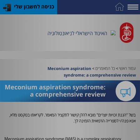
כניסה לחשבון שלי
על
כח
כנס
כלים
פרסומי
התמחות
אדם
האיגוד
האיגוד
האיגוד
במקצוע
שימושיים
האיגוד הישראלי לניאונטולוגיה
וציוד
עמוד ראשי
>
כל המאמרים
>
Meconium aspiration
syndrome: a comprehensive review
Meconium aspiration syndrome:
a comprehensive review
בשל "הגנת זכויות יוצרים" מובא להלן קישור לתקציר המאמר. לקריאתו בטקסט מלא,
אנא פנה/י לספרייה הרפואית הזמינה לך.
Meconium aspiration syndrome (MAS) is a complex respiratory