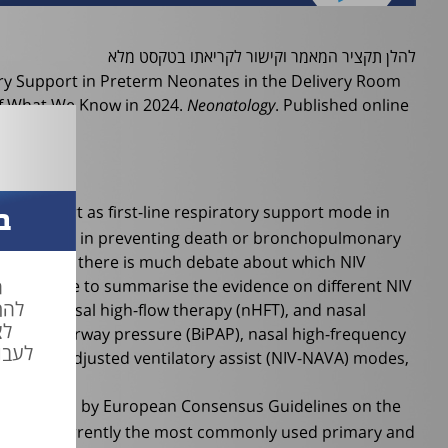
להלן תקציר המאמר וקישור לקריאתו בטקסט מלא
ory Support in Preterm Neonates in the Delivery Room
 of What We Know in 2024.
. Published online
Neonatology
) support as first-line respiratory support mode in
ב
 ventilation in preventing death or bronchopulmonary
 available, there is much debate about which NIV
ח
s work were to summarise the evidence on different NIV
להת
nCPAP, nasal high-flow therapy (nHFT), and nasal
לצ
l positive airway pressure (BiPAP), nasal high-frequency
לעבו
e neurally adjusted ventilatory assist (NIV-NAVA) modes,
ed guidelines by European Consensus Guidelines on the
PAP is currently the most commonly used primary and