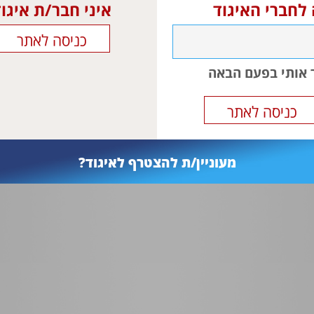
dary NIV modality for premature infants. However, there is 
 לחברי האיגוד
איני חבר/ת איגו
. No beneficial effect was found for BiPAP over nCPAP. Fo
eeded to establish their place in neonatal respiratory care.
The superiority of nIPPV over nCPAP needs to b
messages:
 to nIPPV at comparable mean airway pressures. Future tria
ר אותי בפעם הבאה
rable respiratory pathology and indications, at comparabl
ronisation. Importantly, future trials should not exclude inf
מעוניין/ת להצטרף לאיגוד?