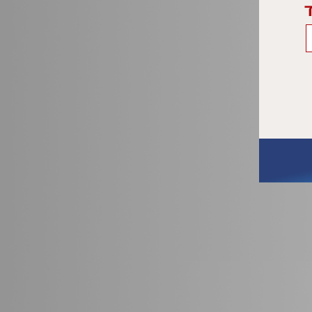
secon
ד
nCPAP
are n
Key 
nCPAP
compa
synch