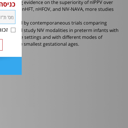
increasing evidence on the superiority of nIPPV over
כניסה
r the use of nHFT, nHFOV, and NIV-NAVA, more studies
e confirmed by contemporaneous trials comparing
ls should study NIV modalities in preterm infants with
זכו
e pressure settings and with different modes of
ants of the smallest gestational ages.