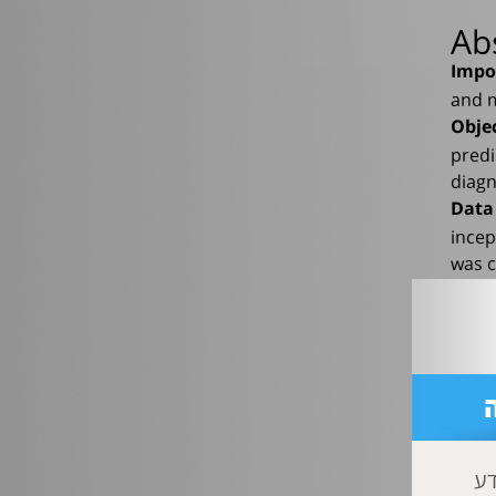
Ab
Impo
and m
Obje
predi
diagn
Data
incep
was c
Study
Organ
sick 
Data
Newca
Progn
perfo
דע
Main