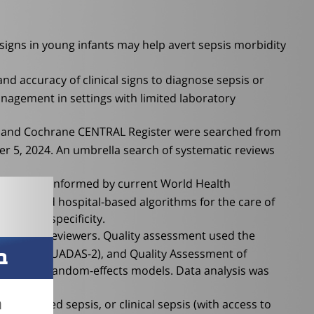
g signs in young infants may help avert sepsis morbidity
nd accuracy of clinical signs to diagnose sepsis or
anagement in settings with limited laboratory
, and Cochrane CENTRAL Register were searched from
 5, 2024. An umbrella search of systematic reviews
nical signs informed by current World Health
IMCI) and hospital-based algorithms for the care of
ivity and specificity.
tly by 2 reviewers. Quality assessment used the
udies 2 (QUADAS-2), and Quality Assessment of
ב
ed using random-effects models. Data analysis was
ח
e-confirmed sepsis, or clinical sepsis (with access to