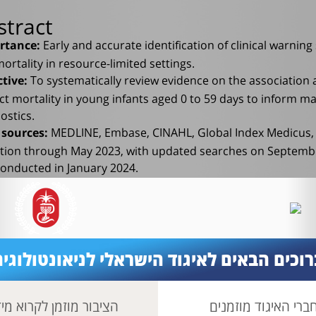
stract
Early and accurate identification of clinical warnin
rtance:
ortality in resource-limited settings.
To systematically review evidence on the association a
ctive:
ct mortality in young infants aged 0 to 59 days to inform m
ostics.
MEDLINE, Embase, CINAHL, Global Index Medicus
 sources:
tion through May 2023, with updated searches on September
onducted in January 2024.
Included studies reported data on 24 infant cli
 selection:
ization (WHO) Integrated Management of Childhood Illness (
young infants reporting odds ratios (OR), risk ratios, or sensit
Data were extracted independen
 extraction and synthesis:
stle-Ottawa, Quality Assessment of Diagnostic Accuracy St
רוכים הבאים לאיגוד הישראלי לניאונטולוגיה
ostic Accuracy Studies (QUAPAS) scales. OR data were pool
rmed from July to September 2025.
ברי האיגוד מוזמנים
הציבור מוזמן לקרוא מי
OR of all-cause mortality, cultur
 outcomes and measures: