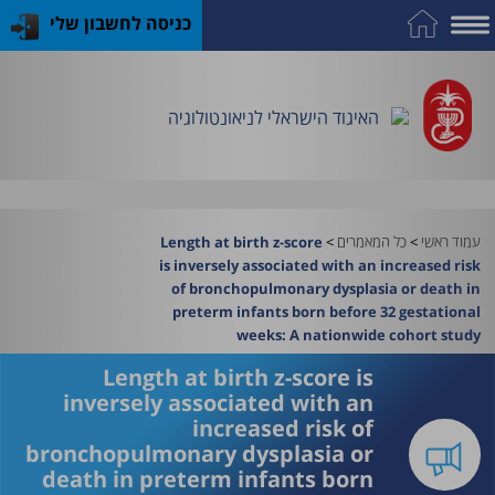
כניסה לחשבון שלי
על
כח
כנס
כלים
פרסומי
התמחות
אדם
האיגוד
האיגוד
האיגוד
במקצוע
שימושיים
האיגוד הישראלי לניאונטולוגיה
וציוד
עמוד ראשי
>
כל המאמרים
>
Length at birth z-score
is inversely associated with an increased risk
of bronchopulmonary dysplasia or death in
preterm infants born before 32 gestational
weeks: A nationwide cohort study
Length at birth z-score is
inversely associated with an
increased risk of
bronchopulmonary dysplasia or
death in preterm infants born