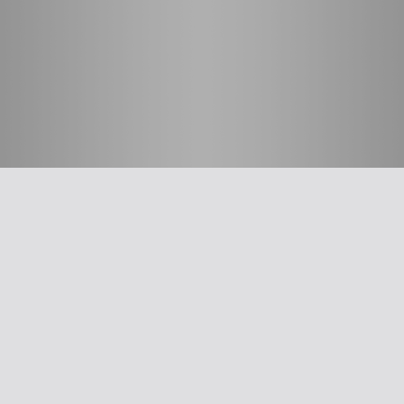
חשוב לדעת
על האיגוד
ההסתדרות הרפואית בישראל
אפליקציית האיגוד
צרו קשר
סיסמה לאתר ולאפליקציה
תנאי שימוש
מבחר כלים לרופא
תרשים זרימה: סינון שמיעה על-פי הנחיות משרד הבריאות
עקומות גדילה
צהבת יילודים
קטטר טבורי
The New Ballard Score
יעוץ משפטי בנושא הכנה של תרופות על ידי אחיות בפגייה