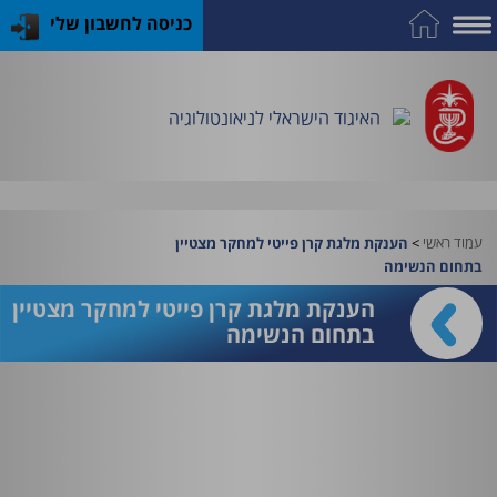
כניסה לחשבון שלי
על
כח
כנס
כלים
פרסומי
התמחות
אדם
האיגוד
האיגוד
האיגוד
במקצוע
שימושיים
האיגוד הישראלי לניאונטולוגיה
וציוד
עמוד ראשי
>
הענקת מלגת קרן פייטי למחקר מצטיין
בתחום הנשימה
הענקת מלגת קרן פייטי למחקר מצטיין
בתחום הנשימה