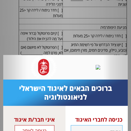
שניות
לפני הלידה
[ ] חדר ניתוח / לידה קר <25
מעלות
מניעת היפותרמיה
[ ] קיום פרוטוקול (ברור איפה
[ ] חדר ניתוח / לידה קר <25 מעלות
ועל מה להניח את הילוד)
[ ] יש ציוד הנדרש על פי רשימת התיוג
[ ] הפרוטוקול לא מיושם (אם
(כובע, ניילון, סדינים חמים, מזרן חימום), אם
לא, פרט למה ____________)
לא –פרט:______________
[ ] חימום אינקובטור העברה מראש
[ ] קיום רשימת תיוג
[ ] ניתנה הכשרה לצוות
[ ] מדידת היפותרמיה
(מצגת / סימולציה)
[ ] קיום דיונים עיתיים על הסיבות
[ ] רופא ילודים בחדר הניתוח
להיפותרמיה
ברוכים הבאים לאיגוד הישראלי
[ ] הרופא / מיילדת הכירו את
[ ] הצוות הגיע אחרי הלידה
הנוהל
לניאונטולוגיה
[ ] הצוות קיים תדריך בנושא
[ ] החייאה ממושכת מעל _____ דקות
לפני הלידה
הנשמת נפח
כניסה לחברי האיגוד
איני חבר/ת איגוד
[ ] קיום פרוטוקול (ברור איפה
[ ] יש לנו מנשם המאפשר הנשמה בנפח
ועל מה להניח את הילוד)