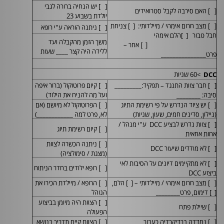
[ ] יש הנחיה ברורה לגבי
[ ] האם סירבה לקבל סטרואידים
יולדת בשבוע 23
[ ] מצב חרום אימהי / מיילדותי: [ ] צניחת
[ ] ניתנה הוראה ע''י רופא
חבל טבור [ ]הלם אימהי
משך הזמן מהקבלה ועד
[ ] אחר –
ללידה היה קצר ____ שעות
פרט_______________
>60 שניות
DCC
[ ] חבר צוות התנגד – תפקיד:_________
[ ] קיום פרוטוקול (ברור איפה
סיבה: ________
ועל מה להניח את הילוד)
[ ] יש ציוד הנדרש על פי רשימת התיוג
[ ] הפרוטוקול לא מיושם (אם
(ניילון, סדינים חמים, שעון, שניות)
לא, פרט למה ____________)
[ ] צוות נדרש לבציע
DCC
ע''י מנהל /
[ ] קיום רשימת תיוג
אחות אחאית
[ ] ניתנה הכשרה לצוות
[ ] לא מודדים שיעור
DCC
(מצגת / סימולציה)
[ ] לא מתקיימים דיונים על הסיבות לאי
[ ] רופא ילודים בחדר הניתוח
ביצוע
DCC
[ ] מצב חרום אימהי / מיילדותי – [ ] הלם,
[ ] הרופא / מיילדת הכירו את
[ ] דימום, פרט________
הנוהל
[ ] הצוות היה מיומן בביצוע
[ ] שיילת פתח
הפעולה
[ ] נמדדה ברדיקרדיה כעבור _______
[ ] הצוות קיים תדריך בנושא