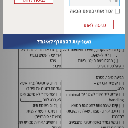
[ ] מנשם המאפשר הנשמה בנפח לא זמין
[ ] הפרוטוקול לא מיושם (אם
כי בשימוש אצל ילוד אחר
לא, פרט למה ___________)
זכור אותי בפעם הבאה
[ ] ניתנה הכשרה לצוות
[ ] קיום ישיבת צוות הלטמעת הנושא
(מצגת / סימולציה)
[ ] הוכנו עזרים (מצגת, שאלות ותשובות)
[ ] רופאים / אחיות מכירים את
להדרכה
הנוהל
[ ] צוות מיומן בביצוע
[ ] מדידת הנשמת נפח (מסך המונשמים)
מעוניין/ת להצטרף לאיגוד?
הפעולה
[ ] לא בוצע עקב: [ ]
LEAK
משמעותי מעל
[ ] הורפא התורן / הבכיר לא
____, [ ] ילוד לא שקט,
המליצו להנשים בנפח
[ ] מחלה ריאתית (כגון ריאות
פרט
היפופלסטיות) פרט: ________
סיבה:_________________
מניעת כאב / סטרס
[ ] יש ציוד הנדרש –
[ ] קיום פרוטוקול (ברור איפה
פרט:______________________________
ועל מה להניח את הילוד)
[ ] שילוט ליד הילוד לשמור על
minimal
[ ] הפרוטוקול לא מיושם (אם
handling
לא, פרט למה ____________)
[ ] קיום ישיבת צוות להטמעת הנושא
[ ] קיום רשימת תיוג
[ ] הוכנו עזרים (מצגת, שאלות ותשובות)
[ ] ניתנה הכשרה לצוות
להדרכה
(מצגת / סימולציה)
[ ] נושא נמדד באופן רוטיני ומתבצעים
[ ] רופאים / אחיות מכירית את
תחכימים בנושא
הנוהל