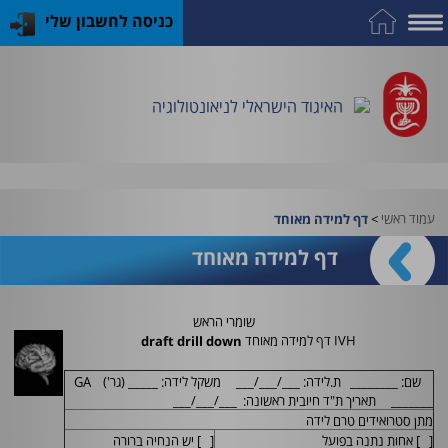
כניסה לחשבון שלי
על
כח
כנס
כלים
פרסומי
התמחות
אדם
האיגוד
האיגוד
האיגוד
במקצוע
שימושיים
האיגוד הישראלי לניאונטולוגיה
וציוד
עמוד ראשי
>
דף למידה מאוחד
דף למידה מאוחד
שומרי הראש
IVH
דף למידה מאוחד
draft drill down
שם: ________ ת.לידה: ___/___/___ משקל לידה: _____ (גר')
GA
_______ תאריך ת"ד חיובית ראשונה: ___/___/___
מתן סטרואידים טרם לידה
[ ] אחות נתנה בפועל
[ ] יש הנחיה ברורה