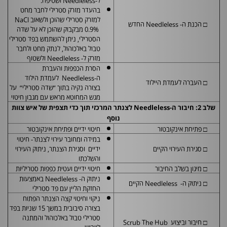
בהעדר מזרק סטרילי לחבר מחט
למזרק סטרילי שהוכן ולשאוב
NaCl
□ הכנת ה-
Needleless
החדש
0.9%
מבקבוק שהוכן לא על שדה
הסטרילי, ניתן להשתמש בפד סטרילי
טבול באלכוהול, לנתק מחט ולחבר
מזרק ל-
Needleless
ולשטוף
הסרת הכפפות והעברת
ה-
Needleless
לעמדת הילוד
□ העברה לעמדת היילוד
בצורה נקיה בתוך ״שדה סטרילי״ על
מגש המחוטא מראש עם מגבון חיטוי
שלב 2: חיבור ה-
Needleless
לצנתר המרכזי תוך כדי תצפית של איש צוות
נוסף
□ פתיחת אינקובטור
חיטוי ידיים ופתיחת אינקובטור
במידה ומחובר עירוי לצנתר- חיטוי
□ סגירת העירוי הקיים
ידיים וסגירת הצנתר, ניתוק העירוי
והשלכתו
□ מיגון בשלב החיבור
חיטוי ידיים ועטית כפפות סטריליות
ניתוק ה-
Needleless
באמצעות
□ ניתוק ה-
Needleless
הקיים
החזקת הליין עם פד סטרילי
ניקוי וחיטוי קצה הצנתר הפתוח
בצורה סיבובית במשך 15 שניות בפד
סטרילי טבול באלכוהול והמתנה
□ חיבור וביצוע
Scrub The Hub
לייבוש .