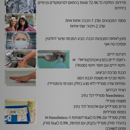
תדירות: החלפה כל 72-96 שעות בהתאם לפרוטוקולים פנימיים
ביחידות
מספר המבצעים: שלב 1-הכנה: אחות אחת
שלב 2-חיבור: שתי אחיות
מיגון לאחות המבצעת הכנה: כובע המכסה שיער לחלוטין
ומסיכה פה ואף
היגיינת ידיים
:
-
רחצת ידיים בסבון אנטיבקטריאלי או
-
חיטוי ידיים עם חומר חיטוי (ספטול)
הכנת סביבת הביצוע
:
-
חיטוי מנדף או משטח הכנת הסט
-
פתיחת שדה סטרילי ללא מגע בחלק הפנימי (הסטרילי)
הציוד הנדרש
:
Needleless
סטרילי לכל נתיב
משטח סטרילי
פדים סטריליים עם אלכוהול לכל נתיב
כפפות סטריליות
מזרק סטרילי עם
NaCl 0.9%
לשטיפת ה
-Needleless
או
בהעדר מזרק סטרילי-בקבוק עם תמיסת
NaCl 0.9% ,
מזרק
ומחט לשאיבה