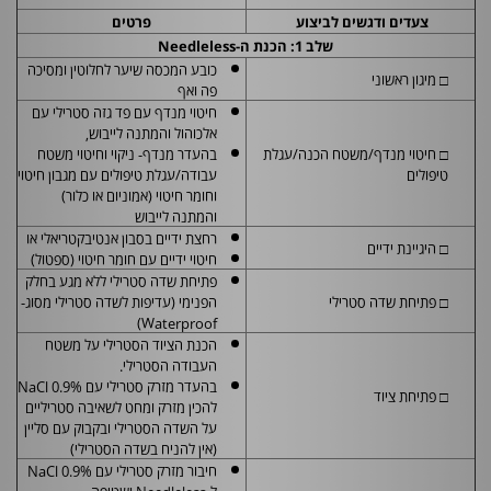
צעדים ודגשים לביצוע
פרטים
שלב 1: הכנת ה-
Needleless
כובע המכסה שיער לחלוטין ומסיכה
□ מיגון ראשוני
פה ואף
חיטוי מנדף עם פד גזה סטרילי עם
אלכוהול והמתנה לייבוש,
□ חיטוי מנדף/משטח הכנה/עגלת
בהעדר מנדף- ניקוי וחיטוי משטח
טיפולים
עבודה/עגלת טיפולים עם מגבון חיטוי
וחומר חיטוי (אמוניום או כלור)
והמתנה לייבוש
רחצת ידיים בסבון אנטיבקטריאלי או
□ היגיינת ידיים
חיטוי ידיים עם חומר חיטוי (ספטול)
פתיחת שדה סטרילי ללא מגע בחלק
□ פתיחת שדה סטרילי
הפנימי (עדיפות לשדה סטרילי מסוג-
)
Waterproof
הכנת הציוד הסטרילי על משטח
העבודה הסטרילי.
בהעדר מזרק סטרילי עם
NaCl 0.9%
□ פתיחת ציוד
להכין מזרק ומחט לשאיבה סטריליים
על השדה הסטרילי ובקבוק עם סליין
(אין להניח בשדה הסטרילי)
חיבור מזרק סטרילי עם
NaCl 0.9%
ל-
Needleless
ושטיפה.