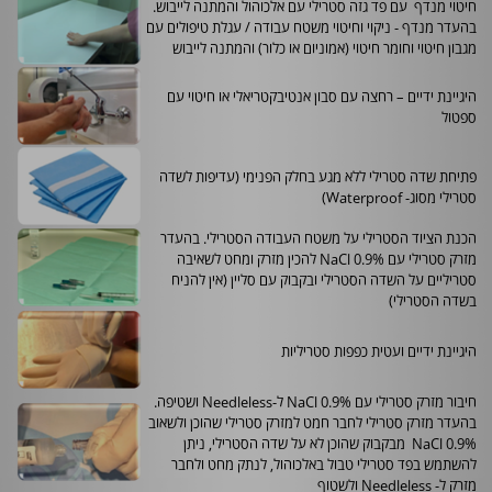
חיטוי מנדף עם פד גזה סטרילי עם אלכוהול והמתנה לייבוש.
בהעדר מנדף - ניקוי וחיטוי משטח עבודה / עגלת טיפולים עם
מגבון חיטוי וחומר חיטוי (אמוניום או כלור) והמתנה לייבוש
היגיינת ידיים – רחצה עם סבון אנטיבקטריאלי או חיטוי עם
ספטול
פתיחת שדה סטרילי ללא מגע בחלק הפנימי (עדיפות לשדה
סטרילי מסוג-
Waterproof
)
הכנת הציוד הסטרילי על משטח העבודה הסטרילי. בהעדר
מזרק סטרילי עם
NaCl 0.9%
להכין מזרק ומחט לשאיבה
סטריליים על השדה הסטרילי ובקבוק עם סליין (אין להניח
בשדה הסטרילי)
היגיינת ידיים ועטית כפפות סטריליות
חיבור מזרק סטרילי עם
NaCl 0.9%
ל-
Needleless
ושטיפה.
בהעדר מזרק סטרילי לחבר חמט למזרק סטרילי שהוכן ולשאוב
NaCl 0.9%
מבקבוק שהוכן לא על שדה הסטרילי, ניתן
להשתמש בפד סטרילי טבול באלכוהול, לנתק מחט ולחבר
מזרק ל-
Needleless
ולשטוף