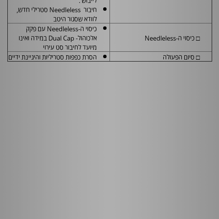
חיבור
Needleless
סטרילי חדש,
לוודא שסגור היטב
כיסוי ה-
Needleless
עם פקק
□ כיסוי ה-Needleless
אלכוהול-
Dual Cap
במידה ואינו
מיועד לחיבור סט עירוי
□ סיום הפעולה
הסרת כפפות סטריליות והיגיינת ידיים