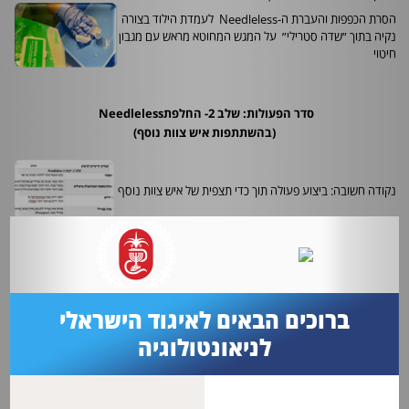
הסרת הכפפות והעברת ה-
Needleless
לעמדת הילוד בצורה
נקיה בתוך ״שדה סטרילי״ על המגש המחוטא מראש עם מגבון
חיטוי
סדר הפעולות: שלב 2- החלפת
Needleless
(בהשתתפות איש צוות נוסף)
נקודה חשובה: ביצוע פעולה תוך כדי תצפית של איש צוות נוסף
חיטוי ידיים ופתיחת אינקובטור
במידה ומחובר עירוי לצנתר - חיטוי ידיים וסגירת הצנתר, ניתוק
ברוכים הבאים לאיגוד הישראלי
העירוי והשלכתו
לניאונטולוגיה
חיטוי ידיים ועטית כפפות סטריליות