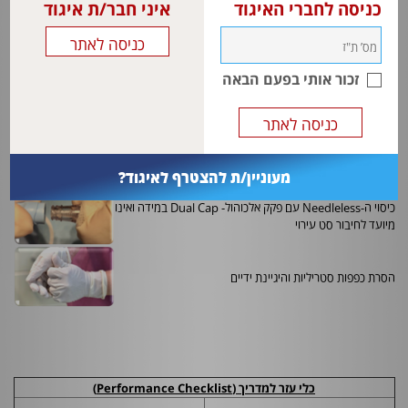
כניסה לחברי האיגוד
איני חבר/ת איגוד
ניתוק ה-
Needleless
באמצעות החזקת הליין עם פד סטרילי
טבול באלכוהול
זכור אותי בפעם הבאה
ניקוי וחיטוי קצה הצנתר הפתוח בצורה סיבובית במשך 15
שניות בפד סטרילי טבול באלכוהול, המתנה לייבוש
חיבור
Needleless
סטרילי חדש, לוודא שסגור היטב
מעוניין/ת להצטרף לאיגוד?
כיסוי ה-
Needleless
עם פקק אלכוהול-
Dual Cap
במידה ואינו
מיועד לחיבור סט עירוי
הסרת כפפות סטריליות והיגיינת ידיים
כלי עזר למדריך (
Performance Checklist
)