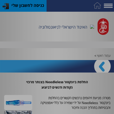
כניסה לחשבון שלי
על
כח
כנס
כלים
פרסומי
התמחות
אדם
האיגוד
האיגוד
האיגוד
במקצוע
שימושיים
האיגוד הישראלי לניאונטולוגיה
וציוד
עמוד ראשי
>
החלפת ביונקטור
Needleless
בצנתר מרכזי
נקודות ודגשים לביצוע
מטרה: מניעת זיהומים נרכשים הקשורים בהחלפת
ביונקטור
Needleless
על ידי שמירה על כללי אספטיקה
והבטיחות בתהליך הכנה וחיבור