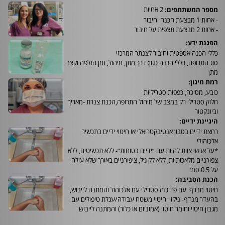
2 אחיות
מספר המשתתפים:
- אחות 1 מבצעת הכנה וחיבור
- אחות 2 מבצעת תצפית על חיבור
הפגנת ידע:
כללי הכנה אספטית וחיבור לצנתר המרכזי
סוג התרופה, כללי הכנה כגון: דרך מתן, מיהול, זמן הזלפה וקצב
מתן
רמת מיגון:
כובע, מסיכה, כפפות סטריליות
חלוק סטרילי רק במצב של מיהול התרופה,הכנת צנרת -מאריך
וביונקטור
היגיינת ידיים:
רחצת ידיים בסבון אנטיבקטריאלי או חיטוי ידיים בתכשיר
אלכוהולי
*על אנשי צוות להיות עם ״ידיים בטוחות״- ללא תכשיטים, ללא
צפורניים מלאכותיות, ללא לק ג׳ל, ציפורניים באורך שלא עולה
על 0.5 סמ׳
הכנת הסביבה:
חיטוי מנדף עם פד גזה סטרילי עם אלכוהול והמתנה לייבוש,
בהעדר מנדף- ניקוי וחיטוי משטח עבודה/עגלת טיפולים עם
מגבון חיטוי וחומר חיטוי (אמוניום או כלור) והמתנה לייבוש