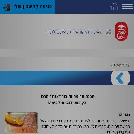
כניסה לחשבון שלי
על
כח
כנס
כלים
פרסומי
התמחות
אדם
האיגוד
האיגוד
האיגוד
במקצוע
שימושיים
האיגוד הישראלי לניאונטולוגיה
וציוד
עמוד ראשי
>
הכנת תרופה וחיבור לצנתר מרכזי
נקודות ודגשים לביצוע
מטרה:
ביצוע הכנת תרופה וחיבור לצנתר המרכזי תוך כדי הקפדה על
מניעת זיהומים. המלצה לשימוש במזרקים עם תרופות שהוכנו
ע״י בית מרקחת