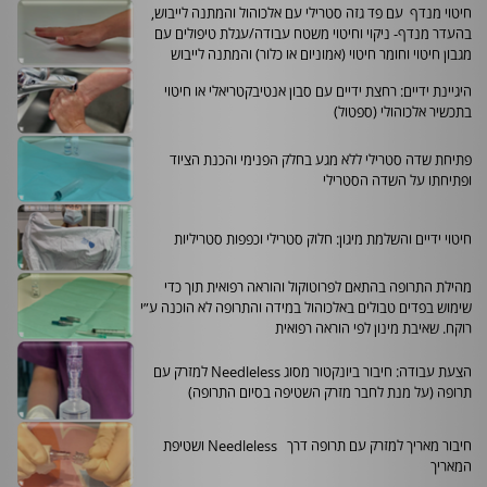
חיטוי מנדף עם פד גזה סטרילי עם אלכוהול והמתנה לייבוש,
בהעדר מנדף- ניקוי וחיטוי משטח עבודה/עגלת טיפולים עם
מגבון חיטוי וחומר חיטוי (אמוניום או כלור) והמתנה לייבוש
היגיינת ידיים: רחצת ידיים עם סבון אנטיבקטריאלי או חיטוי
בתכשיר אלכוהולי (ספטול)
פתיחת שדה סטרילי ללא מגע בחלק הפנימי והכנת הציוד
ופתיחתו על השדה הסטרילי
חיטוי ידיים והשלמת מיגון: חלוק סטרילי וכפפות סטריליות
מהילת התרופה בהתאם לפרוטוקול והוראה רפואית תוך כדי
שימוש בפדים טבולים באלכוהול במידה והתרופה לא הוכנה ע״י
רוקח. שאיבת מינון לפי הוראה רפואית
הצעת עבודה: חיבור ביונקטור מסוג
Needleless
למזרק עם
תרופה (על מנת לחבר מזרק השטיפה בסיום התרופה)
חיבור מאריך למזרק עם תרופה דרך
Needleless
ושטיפת
המאריך