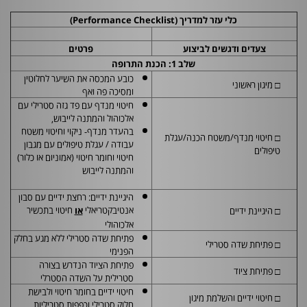
כלי עזר למדריך (
Performance Checklist
)
צעדים ודגשים לביצוע
פרטים
שלב 1: הכנת התרופה
כובע המכסה את השיער לחלוטין
□ מיגון ראשוני
ומסיכה פה ואף
חיטוי מנדף עם פד גזה סטרילי עם
אלכוהול והמתנה לייבוש,
בהעדר מנדף- ניקוי וחיטוי משטח
□ חיטוי מנדף/משטח הכנה/עגלת
עבודה / עגלת טיפולים עם מגבון
טיפולים
חיטוי וחומר חיטוי (אמוניום או כלור)
והמתנה לייבוש
היגיינת ידיים: רחצת ידיים עם סבון
אנטיבקטריאלי
חיטוי בתכשיר
□ היגיינת ידיים
או
אלכוהולי
פתיחת שדה סטרילי ללא מגע בחלק
□ פתיחת שדה סטרילי
הפנימי
פתיחת הציוד הנדרש בצורה
□ פתיחת ציוד
סטרילית על השדה הסטרלי
חיטוי ידיים בחומר חיטוי ולבישת
□ חיטוי ידיים והשלמת מיגון
חלוק סטרילי וכפפות סטריליות