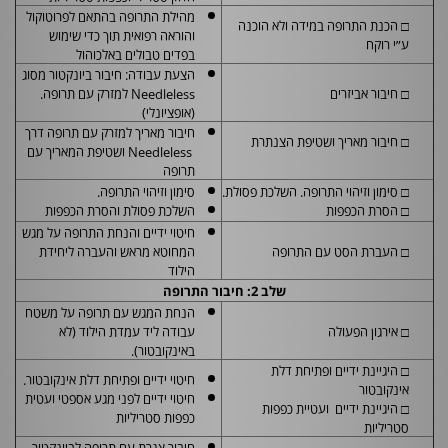
מהילת התרופה בהתאם לפרוטוקול
□ הכנת התרופה במידה ולא הוכנה
והוראה רפואית תוך כדי שימוש
ע״י רוקח
בפדים טבולים באלכוהול
הצעת עבודה: חיבור ביונקטור מסוג
□ חיבור אביזרים
Needleless
למזרק עם תרופה.
(אופציונלי)
חיבור מאריך למזרק עם תרופה דרך
□ חיבור מאריך ושטיפת הצנתרת
Needleless
ושטיפת המאריך עם
תרופה
□ סימון וזיהוי התרופה. השלכת פסולת.
סימון וזיהוי התרופה.
□ הסרת הכפפות
השלכת פסולת והסרת הכפפות
חיטוי ידיים והנחת התרופה על מגש
□ העברת הסט עם התרופה
המחוטא מראש והעברה ליחידת
הילוד
שלב 2: חיבור התרופה
הנחת המגש עם תרופה על משטח
□ אירגון הפעולה
עבודה ליד עמדת הילוד (לא
באינקובטור).
□ היגיינת ידיים ופתיחת דלת
חיטוי ידיים ופתיחת דלת אינקובטור.
אינקובטור
חיטוי ידיים לפני מגע אספטי ועטית
□ היגיינת ידיים ועטיית כפפות
כפפות סטריליות
סטריליות
חיבור צנרת עם תרופה לביונקטור