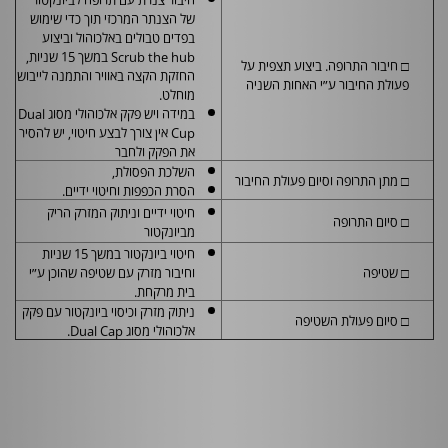
של הצנתר המרכזי תוך כדי שימוש
בפדים טבולים באלכוהול וביצוע
Scrub the hub
במשך 15 שניות,
□ חיבור התרופה. ביצוע תצפית על
החזקת הקצה באוויר והתמנה לייבוש
פעולת החיבור ע״י האחות השניה
מוחלט.
במידה ויש פקק אלכוהולי מסוג
Dual
Cup
אין צורך לבצע חיטוי, יש להסיר
את הפקק ולחבר
השלכת הפסולת,
□ מתן התרופה וסיום פעולת החיבור
הסרת הכפפות וחיטוי ידיים.
חיטוי ידיים וניתוק המזרק הריק
□ סיום התרופה
מביונקטור
חיטוי ביונקטור במשך 15 שניות
□ שטיפה
וחיבור מזרק עם שטיפה שהוכן ע״י
בית מרקחת.
ניתוק מזרק וכיסוי ביונקטור עם פקק
□ סיום פעולת השטיפה
אלכוהולי מסוג
Dual Cap
.