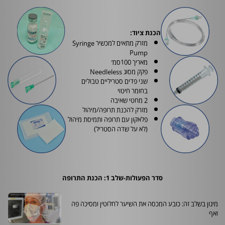
הכנת ציוד:
מזרק מתאים למכשיר
Syringe
Pump
מאריך 100סמ׳
פקק מסוג
Needleless
שני פדים סטריליים טבולים
בחומר חיטוי
2 מחטי שאיבה
מזרק להכנת תרופה/מיהול
פלאקון עם תרופה ותמיסת מיהול
(לא על שדה הסטריל)
סדר הפעולות-שלב 1: הכנת התרופה
מיגון בשלב זה: כובע המכסה את השיער לחלוטין ומסיכה פה
ואף