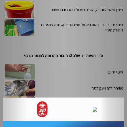
סימון וזיהוי התרופה, השלכת פסולת והסרת הכפפות
חיטוי ידיים והנחת התרופה על מגש המחוטא מראש והעברה
ליחידת הילוד
סדר הפעולות- שלב 2: חיבור התרופה לצנתר מרכזי
חיטוי ידיים
פתיחת דלת אינקובטור
היגיינת ידיים ועטית כפפות סטריליות
חיטוי קצה ה-
Needleless
במשך 15 שניות (
Scrub the Hub
)
,החזקתו באויר והמתנה לייבוש