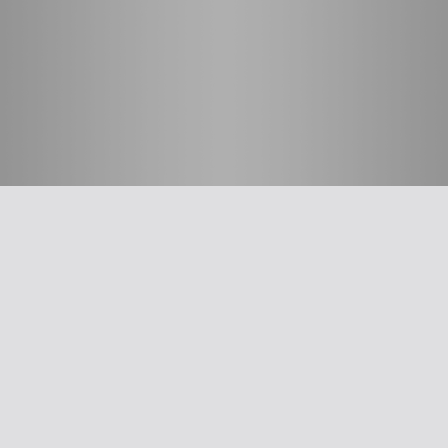
חשוב לדעת
על האיגוד
ההסתדרות הרפואית בישראל
אפליקציית האיגוד
צרו קשר
סיסמה לאתר ולאפליקציה
תנאי שימוש
מבחר כלים לרופא
תרשים זרימה: סינון שמיעה על-פי הנחיות משרד הבריאות
עקומות גדילה
צהבת יילודים
קטטר טבורי
The New Ballard Score
יעוץ משפטי בנושא הכנה של תרופות על ידי אחיות בפגייה