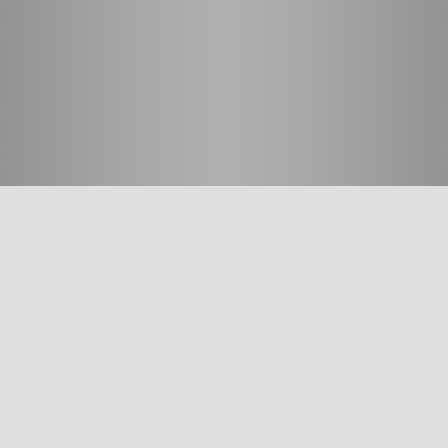
חשוב לדעת
על האיגוד
ההסתדרות הרפואית בישראל
אפליקציית האיגוד
צרו קשר
סיסמה לאתר ולאפליקציה
תנאי שימוש
מבחר כלים לרופא
תרשים זרימה: סינון שמיעה על-פי הנחיות משרד הבריאות
עקומות גדילה
צהבת יילודים
קטטר טבורי
The New Ballard Score
יעוץ משפטי בנושא הכנה של תרופות על ידי אחיות בפגייה