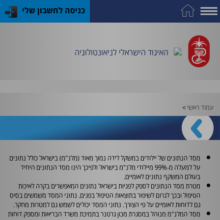
כניסה לחשבון שלי
על
כח
כנס
כלים
פרסומי
התמחות
אדם
האיגוד
האיגוד
האיגוד
במקצוע
שימושיים
האיגוד הישראלי לניאונטולוגיה
וציוד
עמוד ראשי
>
מסד הנתונים של יילודים במשקל לידה נמוך מאוד (מלנ"מ) בישראל כולל נתונים
על למעלה מ-99% מיילודי מלנ"מ בישראל ולפיכך הינו מסד הנתונים היחיד
בעולם המשקף נתונים לאומיים.
מטרת מסד הנתונים לספק לפגיות בישראל נתונים המאפשרים בקרה לאיכות
הטיפול ובכך לגרום לשיפור בתוצאות הטיפול בפגים. נתוני המסד משמשים בסיס
גם לדוחות לאומיים על פי הצורך. נתוני המסד יכולים לשמש גם למטרות מחקר.
מסד המלנ"מ מנוהל במסגרת מכון גרטנר בתמיכת משרד הבריאות ומספק דוחות