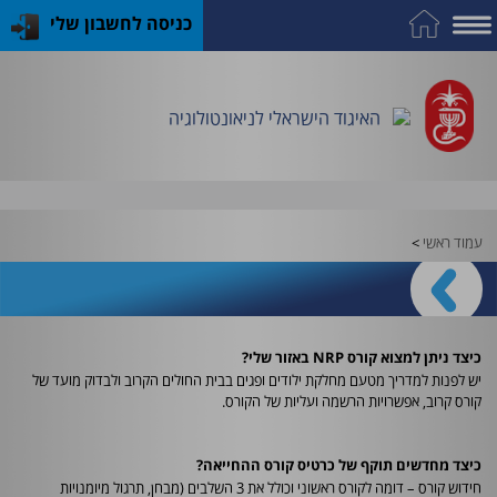
כניסה לחשבון שלי
על
כח
כנס
כלים
פרסומי
התמחות
אדם
האיגוד
האיגוד
האיגוד
במקצוע
שימושיים
האיגוד הישראלי לניאונטולוגיה
וציוד
עמוד ראשי
>
כיצד ניתן למצוא קורס NRP באזור שלי?
יש לפנות למדריך מטעם מחלקת ילודים ופגים בבית החולים הקרוב ולבדוק מועד של
קורס קרוב, אפשרויות הרשמה ועליות של הקורס.
כיצד מחדשים תוקף של כרטיס קורס ההחייאה?
חידוש קורס – דומה לקורס ראשוני וכולל את 3 השלבים (מבחן, תרגול מיומנויות