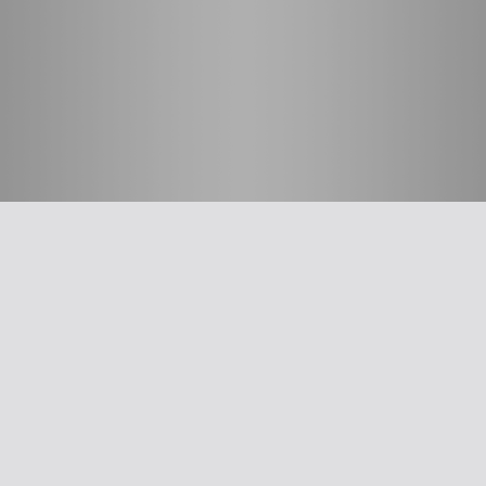
חשוב לדעת
על האיגוד
ההסתדרות הרפואית בישראל
אפליקציית האיגוד
צרו קשר
סיסמה לאתר ולאפליקציה
תנאי שימוש
מבחר כלים לרופא
תרשים זרימה: סינון שמיעה על-פי הנחיות משרד הבריאות
עקומות גדילה
צהבת יילודים
קטטר טבורי
The New Ballard Score
יעוץ משפטי בנושא הכנה של תרופות על ידי אחיות בפגייה