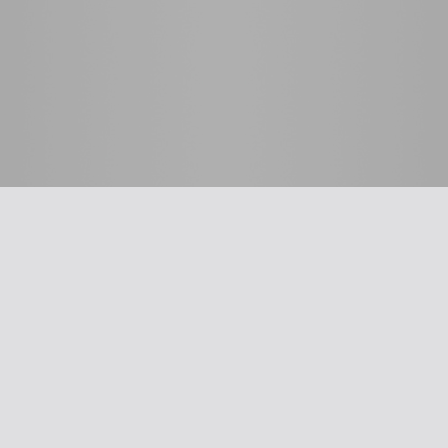
 לרופא
כלים שימושיים
סינון שמיעה על-פי הנחיות
תשלום דמי חבר
ת
עדכון פרטים
דיווח על אלימות
דיווח על שיימינג
ייעוץ משפטי
The New Ba
אינדקס הרופאים