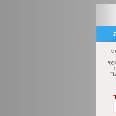
דע
פסי
ת
וד
ד