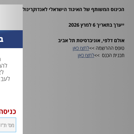
הכינוס המשותף של האיגוד הישראלי לאנדוקרינולוגיה פדיאטרי
ייערך בתאריך 6 למרץ 2026
ב
אולם דלפי, אוניברסיטת תל אביב
טופס ההרשמה >>
לחצו כאן
תכנית הכנס >>
לחצו כאן
ח
להת
לצ
לעבו
כניסה