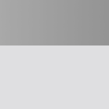
חשוב לדעת
מבחר כלים
על האיגוד
תרשים זרימה: 
משרד הבריאו
ההסתדרות הרפואית בישראל
עקומות גדילה
אפליקציית האיגוד
צהבת יילודים
צרו קשר
קטטר טבורי
סיסמה לאתר ולאפליקציה
llard Score
תנאי שימוש