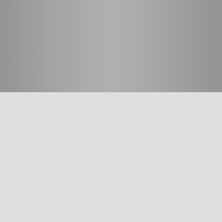
חשוב לדעת
על האיגוד
ההסתדרות הרפואית בישראל
אפליקציית האיגוד
צרו קשר
סיסמה לאתר ולאפליקציה
תנאי שימוש
מבחר כלים לרופא
תרשים זרימה: סינון שמיעה על-פי הנחיות משרד הבריאות
עקומות גדילה
צהבת יילודים
קטטר טבורי
The New Ballard Score
יעוץ משפטי בנושא הכנה של תרופות על ידי אחיות בפגייה