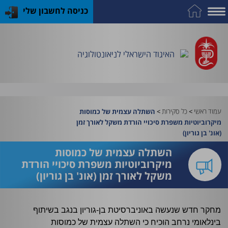
כניסה לחשבון שלי
על
כח
כנס
כלים
פרסומי
התמחות
אדם
האיגוד
האיגוד
האיגוד
במקצוע
שימושיים
האיגוד הישראלי לניאונטולוגיה
וציוד
עמוד ראשי
>
כל סקירות
>
השתלה עצמית של כמוסות
מיקרוביוטיות משפרת סיכויי הורדת משקל לאורך זמן
(אונ' בן גוריון)
השתלה עצמית של כמוסות
מיקרוביוטיות משפרת סיכויי הורדת
משקל לאורך זמן (אונ' בן גוריון)
מחקר חדש שנעשה באוניברסיטת בן-גוריון בנגב בשיתוף
בינלאומי נרחב הוכיח כי השתלה עצמית של כמוסות