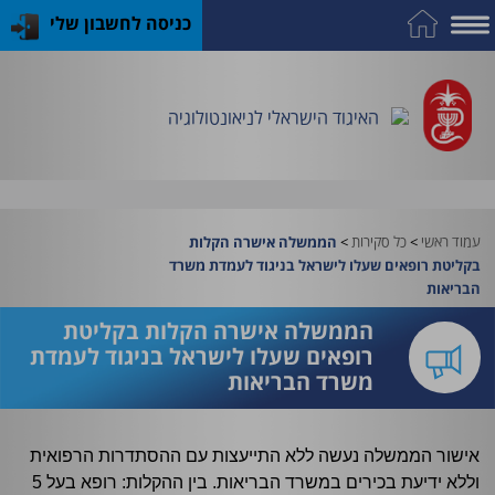
כניסה לחשבון שלי
על
כח
כנס
כלים
פרסומי
התמחות
אדם
האיגוד
האיגוד
האיגוד
במקצוע
שימושיים
האיגוד הישראלי לניאונטולוגיה
וציוד
עמוד ראשי
>
כל סקירות
>
הממשלה אישרה הקלות
בקליטת רופאים שעלו לישראל בניגוד לעמדת משרד
הבריאות
הממשלה אישרה הקלות בקליטת
רופאים שעלו לישראל בניגוד לעמדת
משרד הבריאות
אישור הממשלה נעשה ללא התייעצות עם ההסתדרות הרפואית
וללא ידיעת בכירים במשרד הבריאות. בין ההקלות: רופא בעל 5