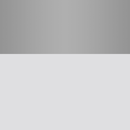
חשוב לדעת
על האיגוד
ההסתדרות הרפואית בישראל
אפליקציית האיגוד
צרו קשר
סיסמה לאתר ולאפליקציה
תנאי שימוש
מבחר כלים לרופא
תרשים זרימה: סינון שמיעה על-פי הנחיות משרד הבריאות
עקומות גדילה
צהבת יילודים
קטטר טבורי
The New Ballard Score
יעוץ משפטי בנושא הכנה של תרופות על ידי אחיות בפגייה