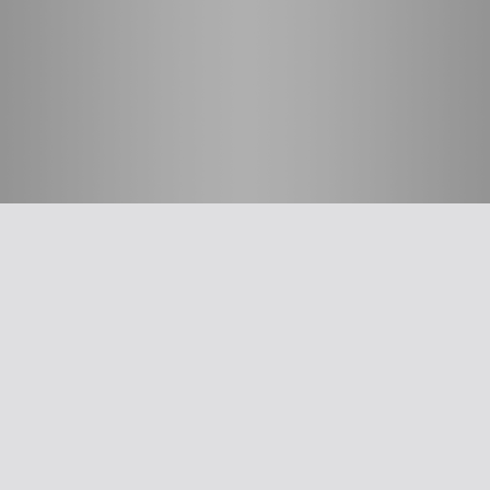
חשוב לדעת
על האיגוד
ההסתדרות הרפואית בישראל
אפליקציית האיגוד
צרו קשר
סיסמה לאתר ולאפליקציה
תנאי שימוש
מבחר כלים לרופא
תרשים זרימה: סינון שמיעה על-פי הנחיות משרד הבריאות
עקומות גדילה
צהבת יילודים
קטטר טבורי
The New Ballard Score
יעוץ משפטי בנושא הכנה של תרופות על ידי אחיות בפגייה