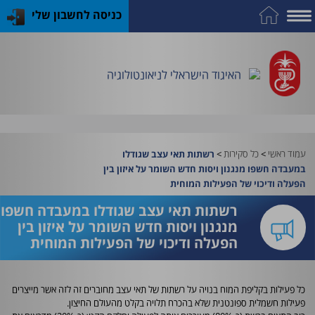
כניסה לחשבון שלי
על
כח
כנס
כלים
פרסומי
התמחות
אדם
האיגוד
האיגוד
האיגוד
במקצוע
שימושיים
האיגוד הישראלי לניאונטולוגיה
וציוד
עמוד ראשי
>
כל סקירות
>
רשתות תאי עצב שגודלו
במעבדה חשפו מנגנון ויסות חדש השומר על איזון בין
הפעלה ודיכוי של הפעילות המוחית
רשתות תאי עצב שגודלו במעבדה חשפו
מנגנון ויסות חדש השומר על איזון בין
הפעלה ודיכוי של הפעילות המוחית
כל פעילות בקליפת המוח בנויה על רשתות של תאי עצב מחוברים זה לזה אשר מייצרים
פעילות חשמלית ספונטנית שלא בהכרח תלויה בקלט מהעולם החיצון.