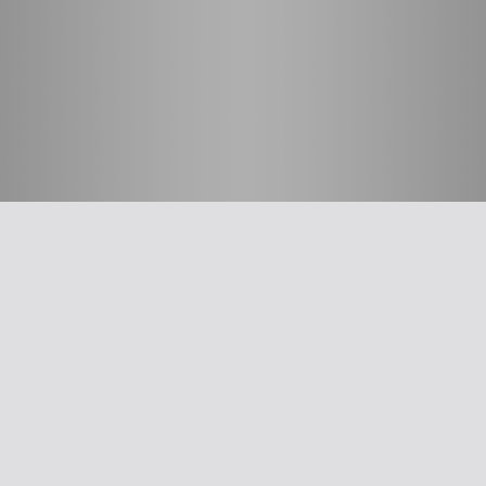
חשוב לדעת
על האיגוד
ההסתדרות הרפואית בישראל
אפליקציית האיגוד
צרו קשר
סיסמה לאתר ולאפליקציה
תנאי שימוש
מבחר כלים לרופא
תרשים זרימה: סינון שמיעה על-פי הנחיות משרד הבריאות
עקומות גדילה
צהבת יילודים
קטטר טבורי
The New Ballard Score
יעוץ משפטי בנושא הכנה של תרופות על ידי אחיות בפגייה