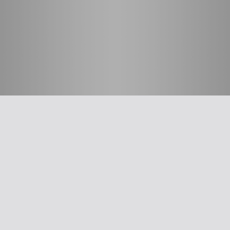
חשוב לדעת
על האיגוד
ההסתדרות הרפואית בישראל
אפליקציית האיגוד
צרו קשר
סיסמה לאתר ולאפליקציה
תנאי שימוש
מבחר כלים לרופא
תרשים זרימה: סינון שמיעה על-פי הנחיות משרד הבריאות
עקומות גדילה
צהבת יילודים
קטטר טבורי
The New Ballard Score
יעוץ משפטי בנושא הכנה של תרופות על ידי אחיות בפגייה