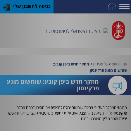
כניסה לחשבון שלי
על
כח
כנס
כלים
פרסומי
התמחות
אדם
האיגוד
האיגוד
האיגוד
במקצוע
שימושיים
האיגוד הישראלי לניאונטולוגיה
וציוד
עמוד ראשי
>
כל סקירות
>
מחקר חדש ביפן קובע:
שומשום מונע פרקינסון
מחקר חדש ביפן קובע: שומשום מונע
פרקינסון
ממצאי המחקר העלו כי צריכת שומשום יכולה להפחית את הסיכון לפתח מחלת
פרקינסון על ידי מניעת נזק עצבי. זאת, על ידי חומר כימי טבעי המצוי בזרעיו ומאפשר
יצירת חומר מוליך המופרש במוח