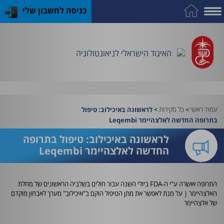
כניסה לחשבון שלי
על
כח
כנס
כלים
פרסומי
התמחות
אדם
האיגוד
האיגוד
האיגוד
במקצוע
שימושיים
האיגוד הישראלי לניאונטולוגיה
וציוד
עמוד ראשי
>
כל סקירות
>
לראשונה באיכילוב: טיפול
בתרופה החדשה לאלצהיימר Leqembi
לראשונה באיכילוב: טיפול בתרופה
החדשה לאלצהיימר Leqembi
התרופה אושרה ע"י ה-
FDA
ביולי השנה עבור חולים בשלביה הראשונים של מחלת
האלצהיימר | על מנת לאפשר את מתן הטיפול הוקם ב"איכילוב" מערך לאבחון מוקדם
של אלצהיימר