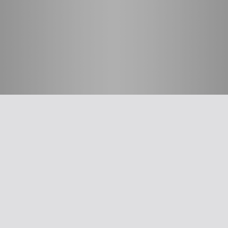
חשוב לדעת
על האיגוד
ההסתדרות הרפואית בישראל
אפליקציית האיגוד
צרו קשר
סיסמה לאתר ולאפליקציה
תנאי שימוש
מבחר כלים לרופא
תרשים זרימה: סינון שמיעה על-פי הנחיות משרד הבריאות
עקומות גדילה
צהבת יילודים
קטטר טבורי
The New Ballard Score
יעוץ משפטי בנושא הכנה של תרופות על ידי אחיות בפגייה