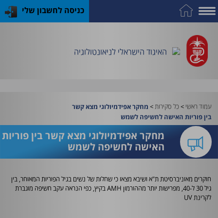
כניסה לחשבון שלי
על
כח
כנס
כלים
פרסומי
התמחות
אדם
האיגוד
האיגוד
האיגוד
במקצוע
שימושיים
האיגוד הישראלי לניאונטולוגיה
וציוד
עמוד ראשי
>
כל סקירות
>
מחקר אפידמיולוגי מצא קשר
בין פוריות האישה לחשיפה לשמש
מחקר אפידמיולוגי מצא קשר בין פוריות
האישה לחשיפה לשמש
חוקרים מאוניברסיטת ת"א ושיבא מצאו כי שחלות של נשים בגיל הפוריות המאוחר, בין
גיל 30 ל-40, מפרישות יותר מההורמון
AMH
בקיץ, כפי הנראה עקב חשיפה מוגברת
לקרינת
UV