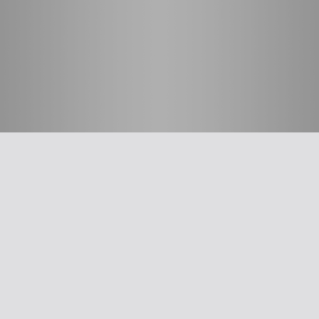
חשוב לדעת
על האיגוד
ההסתדרות הרפואית בישראל
אפליקציית האיגוד
צרו קשר
סיסמה לאתר ולאפליקציה
תנאי שימוש
מבחר כלים לרופא
תרשים זרימה: סינון שמיעה על-פי הנחיות משרד הבריאות
עקומות גדילה
צהבת יילודים
קטטר טבורי
The New Ballard Score
יעוץ משפטי בנושא הכנה של תרופות על ידי אחיות בפגייה