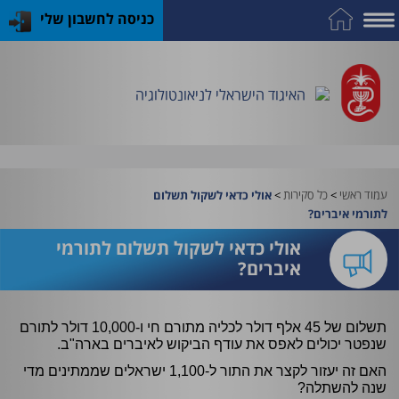
כניסה לחשבון שלי
על
כח
כנס
כלים
פרסומי
התמחות
אדם
האיגוד
האיגוד
האיגוד
במקצוע
שימושיים
האיגוד הישראלי לניאונטולוגיה
וציוד
עמוד ראשי
>
כל סקירות
>
אולי כדאי לשקול תשלום
לתורמי איברים?
אולי כדאי לשקול תשלום לתורמי
איברים?
תשלום של 45 אלף דולר לכליה מתורם חי ו-10,000 דולר לתורם
שנפטר יכולים לאפס את עודף הביקוש לאיברים בארה"ב.
האם זה יעזור לקצר את התור ל-1,100 ישראלים שממתינים מדי
שנה להשתלה?