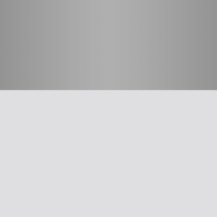
חשוב לדעת
על האיגוד
ההסתדרות הרפואית בישראל
אפליקציית האיגוד
צרו קשר
סיסמה לאתר ולאפליקציה
תנאי שימוש
מבחר כלים לרופא
תרשים זרימה: סינון שמיעה על-פי הנחיות משרד הבריאות
עקומות גדילה
צהבת יילודים
קטטר טבורי
The New Ballard Score
יעוץ משפטי בנושא הכנה של תרופות על ידי אחיות בפגייה