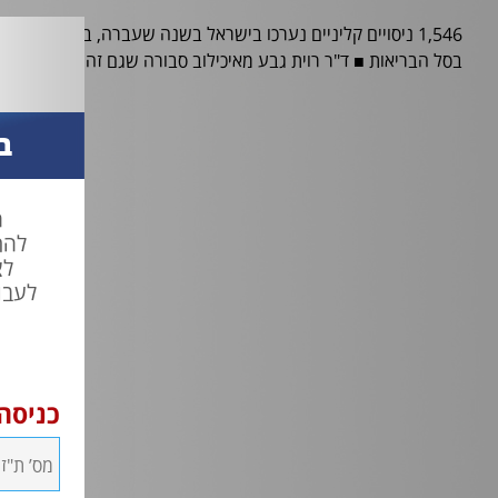
בסל הבריאות ■ ד"ר רוית גבע מאיכילוב סבורה שגם זה לא מספיק וק
ב
ח
להת
לצ
לעבו
כניסה