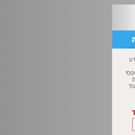
לים
דע
פסי
ת
וד
ד