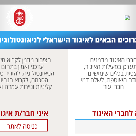
1,546 ניסויים קליניים נערכו בישראל בשנה שעברה, בעלות של 620 מיליון שקל, ואיפשרו לחולים רבים לקבל תרופות וטיפולים שאינם כלו
וראת למדינה לסייע יותר - "כדי שנוכל להתחרות"
רוכים הבאים לאיגוד הישראלי לניאונטולוגיה
ברי האיגוד מוזמנים
הציבור מוזמן לקרוא מי
עדכן בפעילות האיגוד,
עדכני ואמין בתחום
פות בכלים שימושיים
הניאונטולוגיה, להוריד טו
דה השוטפת, לשלם דמי
הסכמה, לקרוא הנחיו
חבר ועוד
קליניות וניירות עמדה וע
 לחברי האיגוד
איני חבר/ת איגו