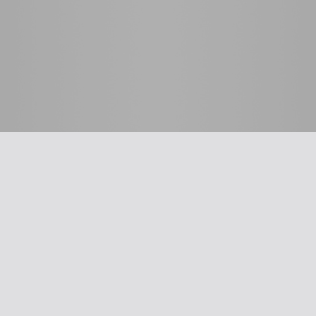
 לרופא
כלים שימושיים
סינון שמיעה על-פי הנחיות
תשלום דמי חבר
ת
עדכון פרטים
דיווח על אלימות
דיווח על שיימינג
ייעוץ משפטי
The New Ba
אינדקס הרופאים