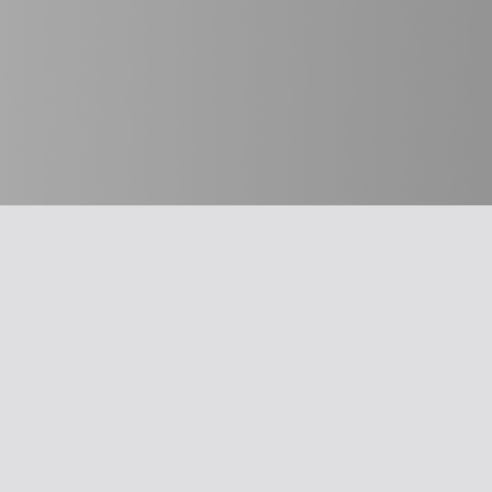
חשוב לדעת
מבחר כלים
על האיגוד
תרשים זרימה: 
משרד הבריאו
ההסתדרות הרפואית בישראל
עקומות גדילה
אפליקציית האיגוד
צהבת יילודים
צרו קשר
קטטר טבורי
סיסמה לאתר ולאפליקציה
llard Score
תנאי שימוש