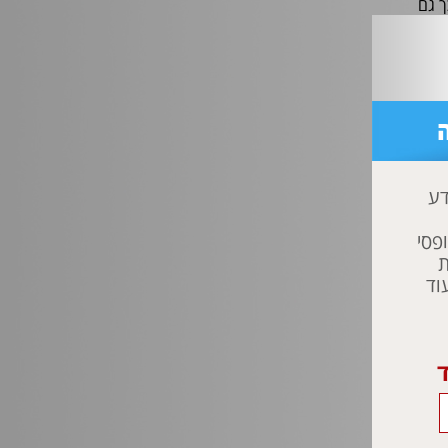
ך גם
דע
פסי
ת
וד
ד