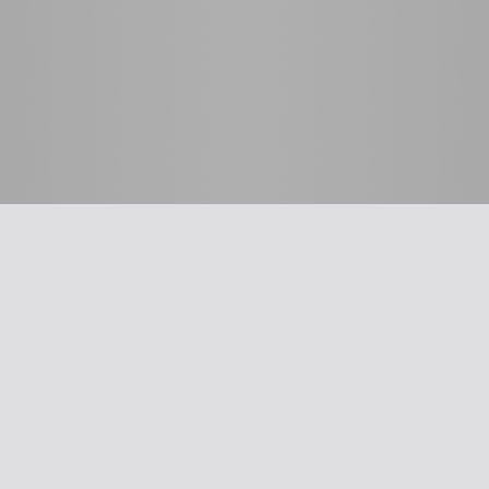
 לרופא
כלים שימושיים
סינון שמיעה על-פי הנחיות
תשלום דמי חבר
ת
עדכון פרטים
דיווח על אלימות
דיווח על שיימינג
ייעוץ משפטי
The New Ba
אינדקס הרופאים