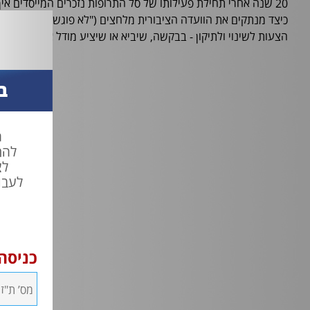
20 שנה אחרי תחילת פעילותו של סל התרופות נזכרים המייסדים אי
כיצד מנתקים את הוועדה הציבורית מלחצים ("לא פוגשים אנשים, ומת
הצעות לשינוי ולתיקון - בבקשה, שיביא או שיציע מודל אחר") • וג
ב
ח
להת
לצ
לעבו
כניסה