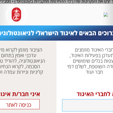
ך יצקו את העקרונות שלו ("כל ההחלטות מתקבלות בקונצנזוס") • מסבירי
רשמים אך ורק מהנתונים") • משיבים לביקורת על יעילותו ("מי שיש לו
ם מתגאים בתוצר הישראלי •
כתבה שנייה בסדרה מפרקים את סל התרו
רוכים הבאים לאיגוד הישראלי לניאונטולוגיה
ברי האיגוד מוזמנים
הציבור מוזמן לקרוא מי
עדכן בפעילות האיגוד,
עדכני ואמין בתחום
פות בכלים שימושיים
הניאונטולוגיה, להוריד טו
דה השוטפת, לשלם דמי
הסכמה, לקרוא הנחיו
חבר ועוד
קליניות וניירות עמדה וע
 לחברי האיגוד
איני חבר/ת איגו