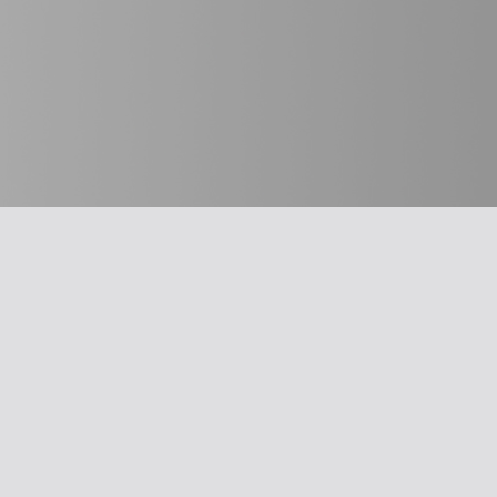
חשוב לדעת
מבחר כלים
על האיגוד
תרשים זרימה: 
משרד הבריאו
ההסתדרות הרפואית בישראל
עקומות גדילה
אפליקציית האיגוד
צהבת יילודים
צרו קשר
קטטר טבורי
סיסמה לאתר ולאפליקציה
llard Score
תנאי שימוש