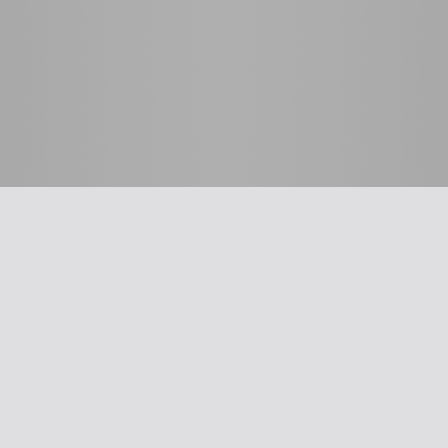
 לרופא
כלים שימושיים
סינון שמיעה על-פי הנחיות
תשלום דמי חבר
ת
עדכון פרטים
דיווח על אלימות
דיווח על שיימינג
ייעוץ משפטי
The New Ba
אינדקס הרופאים