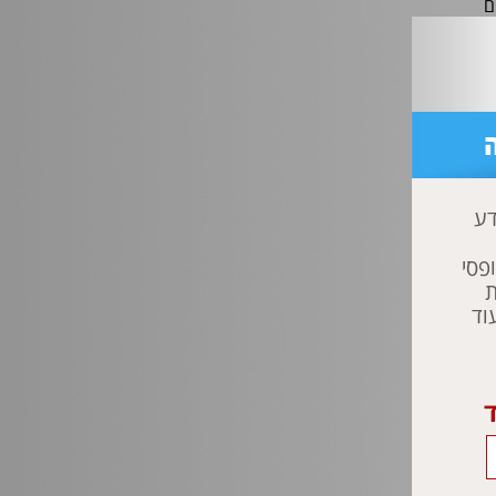
ם
פות
דע
פסי
ת
וד
ד