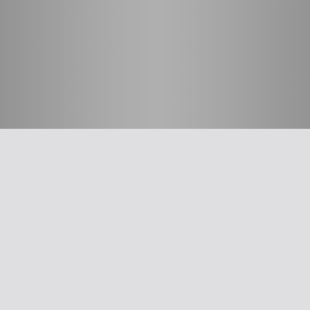
חשוב לדעת
על האיגוד
ההסתדרות הרפואית בישראל
אפליקציית האיגוד
צרו קשר
סיסמה לאתר ולאפליקציה
תנאי שימוש
מבחר כלים לרופא
תרשים זרימה: סינון שמיעה על-פי הנחיות משרד הבריאות
עקומות גדילה
צהבת יילודים
קטטר טבורי
The New Ballard Score
יעוץ משפטי בנושא הכנה של תרופות על ידי אחיות בפגייה