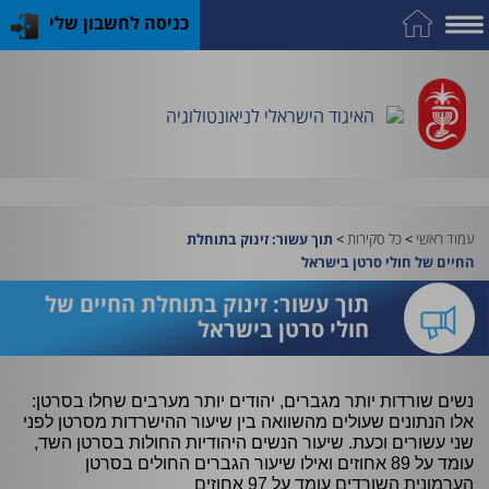
כניסה לחשבון שלי
על
כח
כנס
כלים
פרסומי
התמחות
אדם
האיגוד
האיגוד
האיגוד
במקצוע
שימושיים
האיגוד הישראלי לניאונטולוגיה
וציוד
עמוד ראשי
>
כל סקירות
>
תוך עשור: זינוק בתוחלת
החיים של חולי סרטן בישראל
תוך עשור: זינוק בתוחלת החיים של
חולי סרטן בישראל
נשים שורדות יותר מגברים, יהודים יותר מערבים שחלו בסרטן:
אלו הנתונים שעולים מהשוואה בין שיעור ההישרדות מסרטן לפני
שני עשורים וכעת. שיעור הנשים היהודיות החולות בסרטן השד,
עומד על 89 אחוזים ואילו שיעור הגברים החולים בסרטן
הערמונית השורדים עומד על 97 אחוזים