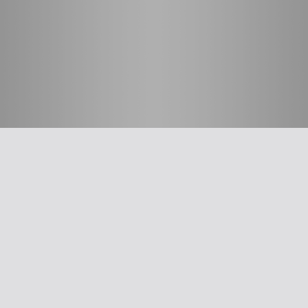
חשוב לדעת
על האיגוד
ההסתדרות הרפואית בישראל
אפליקציית האיגוד
צרו קשר
סיסמה לאתר ולאפליקציה
תנאי שימוש
מבחר כלים לרופא
תרשים זרימה: סינון שמיעה על-פי הנחיות משרד הבריאות
עקומות גדילה
צהבת יילודים
קטטר טבורי
The New Ballard Score
יעוץ משפטי בנושא הכנה של תרופות על ידי אחיות בפגייה