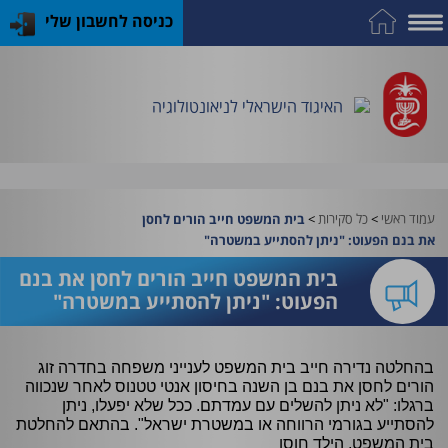
כניסה לחשבון שלי
על
כח
כנס
כלים
פרסומי
התמחות
אדם
האיגוד
האיגוד
האיגוד
במקצוע
שימושיים
האיגוד הישראלי לניאונטולוגיה
וציוד
עמוד ראשי
>
כל סקירות
>
בית המשפט חייב הורים לחסן
את בנם הפעוט: "ניתן להסתייע במשטרה"
בית המשפט חייב הורים לחסן את בנם
הפעוט: "ניתן להסתייע במשטרה"
בהחלטה נדירה חייב בית המשפט לענייני משפחה בחדרה זוג
הורים לחסן את בנם בן השנה בחיסון אנטי טטנוס לאחר שנכווה
ברגלו: "לא ניתן להשלים עם עמדתם. ככל שלא יפעלו, ניתן
להסתייע בגורמי הרווחה או במשטרת ישראל". בהתאם להחלטת
בית המשפט, הילד חוסן