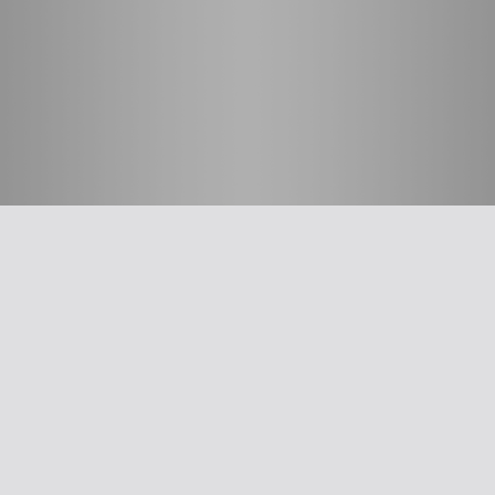
חשוב לדעת
על האיגוד
ההסתדרות הרפואית בישראל
אפליקציית האיגוד
צרו קשר
סיסמה לאתר ולאפליקציה
תנאי שימוש
מבחר כלים לרופא
תרשים זרימה: סינון שמיעה על-פי הנחיות משרד הבריאות
עקומות גדילה
צהבת יילודים
קטטר טבורי
The New Ballard Score
יעוץ משפטי בנושא הכנה של תרופות על ידי אחיות בפגייה