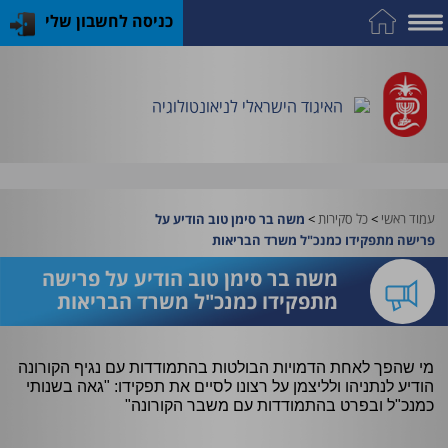
כניסה לחשבון שלי
על
כח
כנס
כלים
פרסומי
התמחות
אדם
האיגוד
האיגוד
האיגוד
במקצוע
שימושיים
האיגוד הישראלי לניאונטולוגיה
וציוד
עמוד ראשי
>
כל סקירות
>
משה בר סימן טוב הודיע על
פרישה מתפקידו כמנכ"ל משרד הבריאות
משה בר סימן טוב הודיע על פרישה
מתפקידו כמנכ"ל משרד הבריאות
מי שהפך לאחת הדמויות הבולטות בהתמודדות עם נגיף הקורונה
הודיע לנתניהו ולליצמן על רצונו לסיים את תפקידו: "גאה בשנותי
כמנכ"ל ובפרט בהתמודדות עם משבר הקורונה"