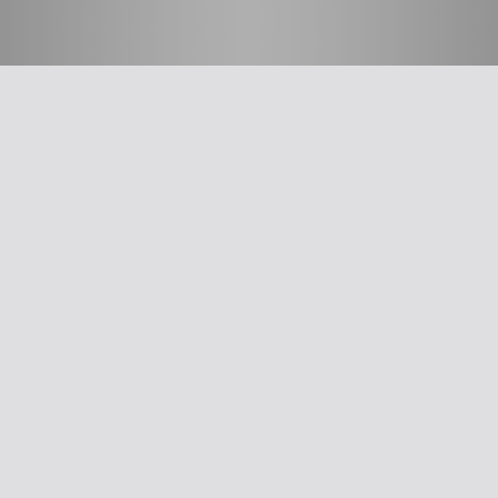
חשוב לדעת
על האיגוד
ההסתדרות הרפואית בישראל
אפליקציית האיגוד
צרו קשר
סיסמה לאתר ולאפליקציה
תנאי שימוש
מבחר כלים לרופא
תרשים זרימה: סינון שמיעה על-פי הנחיות משרד הבריאות
עקומות גדילה
צהבת יילודים
קטטר טבורי
The New Ballard Score
יעוץ משפטי בנושא הכנה של תרופות על ידי אחיות בפגייה
מחלקות ילודים ופגים בישראל
כלים שימושיים
תשלום דמי חבר
עדכון פרטים
דיווח על אלימות
דיווח על שיימינג
ייעוץ משפטי
אינדקס הרופאים